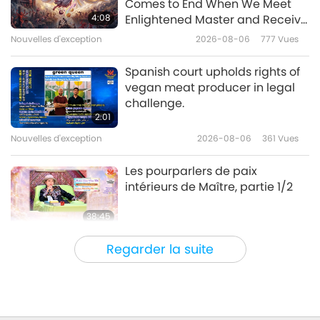
Comes to End When We Meet
4:08
Enlightened Master and Receive
Initiation
Nouvelles d'exception
2026-08-06
777
Vues
34:50
Nouvelles d'exception
2026-06-21
2547
Vues
Spanish court upholds rights of
vegan meat producer in legal
Nouvelles d'exception
challenge.
2:01
Nouvelles d'exception
2026-08-06
361
Vues
33:35
Nouvelles d'exception
2026-06-20
2475
Vues
Les pourparlers de paix
intérieurs de Maître, partie 1/2
38:45
Entre Maître et disciples
2026-08-06
905
Vues
Regarder la suite
La question de MAPA à Maître,
partie 1/2
25:38