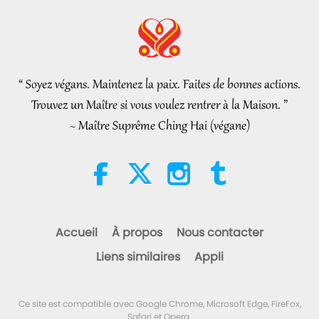
Nouvelles d'exception
2026-08-05
7606
Vues
“Fast Charge” Is Wonderful Way
to Reconnect to GOD Within
Whenever Material World
“ Soyez végans. Maintenez la paix. Faites de bonnes actions.
3:46
Begins to Feel Too Imposing
Trouvez un Maître si vous voulez rentrer à la Maison. ”
Nouvelles d'exception
2026-08-05
1352
Vues
~ Maître Suprême Ching Hai (végane)
Nouvelles d'exception
38:07
Nouvelles d'exception
2026-08-05
321
Vues
Accueil
À propos
Nous contacter
L’éthique islamique concernant
Liens similaires
Appli
l’eau : extraits des Hadiths,
partie 1/2
22:27
Ce site est compatible avec Google Chrome, Microsoft Edge, FireFox,
Paroles de sagesse
2026-08-05
294
Vues
Safari et Opera.