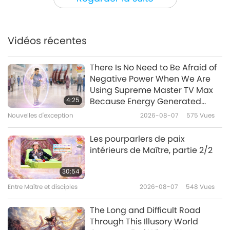
Nouvelles d'exception
Vidéos récentes
32:07
Nouvelles d'exception
2026-06-22
2547
Vues
There Is No Need to Be Afraid of
Negative Power When We Are
J’ai une astuce à vous donner
Using Supreme Master TV Max
pour une recette facile de
4:25
Because Energy Generated
compote de myrtilles maison.
from It Is Far More Powerful than
Nouvelles d'exception
2026-08-07
575
Vues
1:41
Any Negative Entity
Nouvelles d'exception
2026-06-21
2862
Vues
Les pourparlers de paix
intérieurs de Maître, partie 2/2
Amsterdam, aux Pays-Bas,
supprime progressivement les
30:54
publicités pour la viande issue
Entre Maître et disciples
2026-08-07
548
Vues
1:12
d’animaux-personnes et les
combustibles fossiles.
Nouvelles d'exception
2026-06-21
2819
Vues
The Long and Difficult Road
Through This Illusory World
Nouvelles d'exception