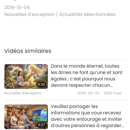
2019-10-04
Nouvelles d'exception
/
Actualités sélectionnées
Vidéos similaires
Dans le monde éternel, toutes
les âmes ne font qu’une et sont
égales ; c’est pourquoi nous
4:33
devons respecter chacun
comme nous-mêmes.
Nouvelles d'exception
2026-06-24
3352
Vues
Veuillez partager les
informations que vous recevez
avec votre entourage et inviter
4:27
d’autres personnes à regarder