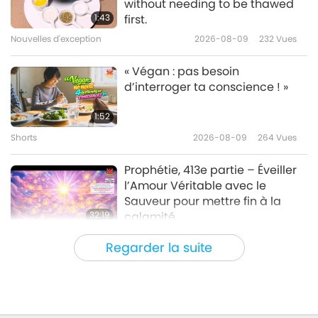
without needing to be thawed
1:43
first.
Nouvelles d'exception
2026-08-09
232
Vues
40:07
Nouvelles d'exception
2026-05-01
2786
Vues
« Végan : pas besoin
d’interroger ta conscience ! »
Nouvelles d'exception
1:52
Shorts
2026-08-09
264
Vues
33:25
Nouvelles d'exception
2026-04-30
2388
Vues
Prophétie, 413e partie – Éveiller
l’Amour Véritable avec le
Sauveur pour mettre fin à la
32:19
calamité
Série en plusieurs parties sur les
2026-08-09
646
Vues
Regarder la suite
anciennes prédictions à propos de notre
planète
Le pouvoir de l’Amour, partie 2/5
32:43