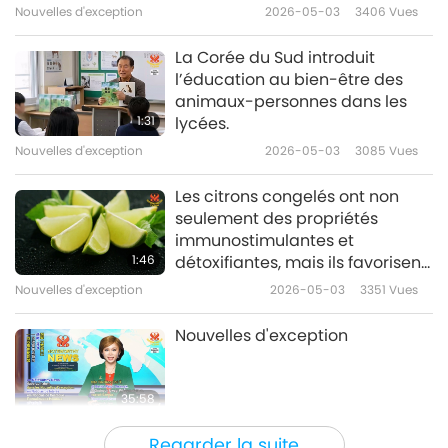
Immeasurable Blessing to All
Nouvelles d'exception
2026-05-03
3406
Vues
Sentient Beings
La Corée du Sud introduit
l’éducation au bien-être des
animaux-personnes dans les
1:31
lycées.
Nouvelles d'exception
2026-05-03
3085
Vues
Les citrons congelés ont non
seulement des propriétés
immunostimulantes et
1:46
détoxifiantes, mais ils favorisent
également la digestion et le
Nouvelles d'exception
2026-05-03
3351
Vues
métabolisme.
Nouvelles d'exception
35:58
Nouvelles d'exception
2026-05-03
2500
Vues
Regarder la suite