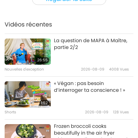
Nouvelles d'exception
Vidéos récentes
44:18
Nouvelles d'exception
2023-06-13
3387
Vues
La question de MAPA à Maître,
partie 2/2
Nouvelles d'exception
26:55
Nouvelles d'exception
2026-08-09
4008
Vues
42:06
Nouvelles d'exception
2023-06-12
2675
Vues
« Végan : pas besoin
d’interroger ta conscience ! »
Nouvelles d'exception
1:52
Shorts
2026-08-09
128
Vues
40:38
Nouvelles d'exception
2023-06-11
2562
Vues
Frozen broccoli cooks
beautifully in the air fryer
Nouvelles d'exception