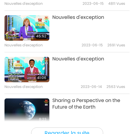
Nouvelles d'exception
2023-06-15
4811
Vues
Nouvelles d'exception
45:52
Nouvelles d'exception
2023-06-15
2691
Vues
Nouvelles d'exception
41:06
Nouvelles d'exception
2023-06-14
2563
Vues
Sharing a Perspective on the
Future of the Earth
8:23
Nouvelles d'exception
2023-06-13
25008
Vues
Regarder la suite