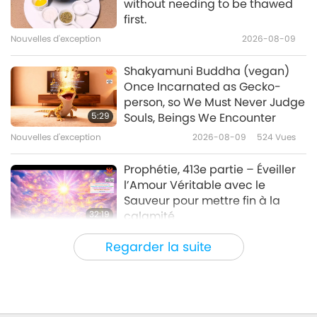
without needing to be thawed
first.
Nouvelles d'exception
2026-08-09
40:10
Nouvelles d'exception
2023-06-10
2769
Vues
Shakyamuni Buddha (vegan)
Once Incarnated as Gecko-
Nouvelles d'exception
person, so We Must Never Judge
5:29
Souls, Beings We Encounter
Nouvelles d'exception
2026-08-09
524
Vues
43:45
Nouvelles d'exception
2023-06-09
2540
Vues
Prophétie, 413e partie – Éveiller
l’Amour Véritable avec le
Sauveur pour mettre fin à la
32:19
calamité
Série en plusieurs parties sur les
2026-08-09
576
Vues
Regarder la suite
anciennes prédictions à propos de notre
planète
Le pouvoir de l’Amour, partie 2/5
32:43