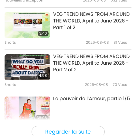
Nouvelles d'exception
2026-08-08
632
Vues
22:44
Élite Végé
2026-03-10
3175
Vues
VEG TREND NEWS FROM AROUND
THE WORLD, April to June 2026 -
La force par la compassion : le
Part 1 of 2
fitness végan avec Julien
3:40
Desroches, partie 1/2
Shorts
2026-08-08
81
Vues
22:32
Élite Végé
2026-03-05
3132
Vues
VEG TREND NEWS FROM AROUND
THE WORLD, April to June 2026 -
Scott Jurek (végan) : Les secrets
Part 2 of 2
cachés de l’endurance en
4:58
ultra-marathon, partie 1/2
Shorts
2026-08-08
70
Vues
24:26
Élite Végé
2026-02-19
3348
Vues
Le pouvoir de l’Amour, partie 1/5
38:08
Entre Maître et disciples
2026-08-08
659
Vues
Regarder la suite