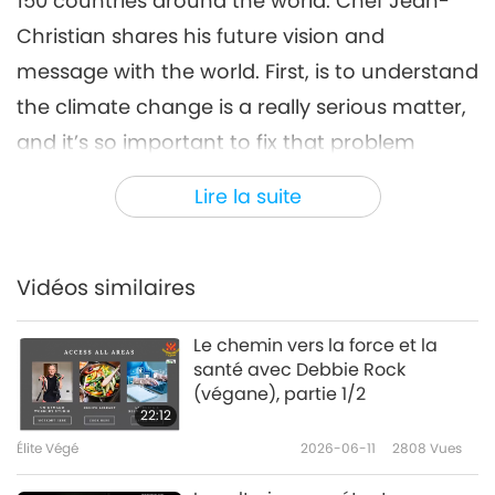
150 countries around the world. Chef Jean-
Christian shares his future vision and
message with the world. First, is to understand
the climate change is a really serious matter,
and it’s so important to fix that problem
today, because if we don’t, we don’t have a
Lire la suite
future. In terms of food, we need to eat fresh,
garden-fresh. “Take care about what you give
to your body.”
Vidéos similaires
Le chemin vers la force et la
santé avec Debbie Rock
(végane), partie 1/2
22:12
Élite Végé
2026-06-11
2808
Vues