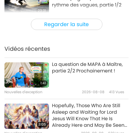
rythme des vagues, partie 1/2
23:31
Élite Végé
2026-04-16
3193
Vues
Regarder la suite
Plumes (végan) : Chanter pour
les animaux-personnes et pour
un monde plus bienveillant,
Vidéos récentes
21:12
partie 1/2
Élite Végé
2026-04-02
3267
Vues
La question de MAPA à Maître,
partie 2/2 Prochainement !
Sarah Bentley (végane) : La
justice alimentaire à travers la
1:41
cuisine communautaire, partie
Nouvelles d'exception
2026-08-08
413
Vues
22:30
1/2
Élite Végé
2026-03-19
3257
Vues
Hopefully, Those Who Are Still
Asleep and Waiting for Lord
Angeline Berva (végane) : allier
Jesus Will Know That He Is
force et compassion, partie 1/2
3:05
Already Here and May Be Seen
on Supreme Master Television