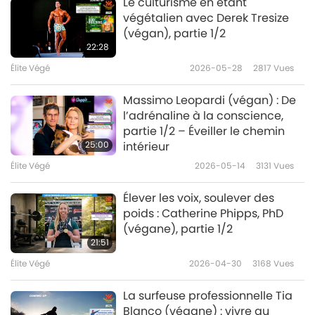
Le culturisme en étant
végétalien avec Derek Tresize
(végan), partie 1/2
22:28
Élite Végé
2026-05-28
2817
Vues
Massimo Leopardi (végan) : De
l’adrénaline à la conscience,
partie 1/2 – Éveiller le chemin
25:00
intérieur
Élite Végé
2026-05-14
3131
Vues
Élever les voix, soulever des
poids : Catherine Phipps, PhD
(végane), partie 1/2
21:51
Élite Végé
2026-04-30
3168
Vues
La surfeuse professionnelle Tia
Blanco (végane) : vivre au