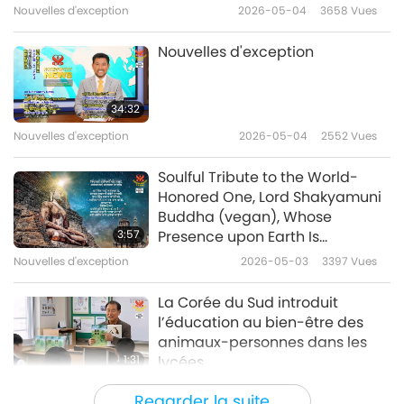
Nouvelles d'exception
2026-05-04
3658
Vues
Nouvelles d'exception
34:32
Nouvelles d'exception
2026-05-04
2552
Vues
Soulful Tribute to the World-
Honored One, Lord Shakyamuni
Buddha (vegan), Whose
3:57
Presence upon Earth Is
Immeasurable Blessing to All
Nouvelles d'exception
2026-05-03
3397
Vues
Sentient Beings
La Corée du Sud introduit
l’éducation au bien-être des
animaux-personnes dans les
1:31
lycées.
Nouvelles d'exception
2026-05-03
3078
Vues
Regarder la suite