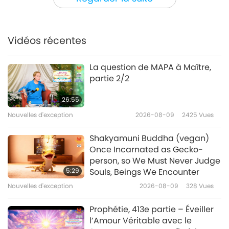
Les citrons congelés ont non
seulement des propriétés
immunostimulantes et
Vidéos récentes
1:46
détoxifiantes, mais ils favorisent
également la digestion et le
Nouvelles d'exception
2026-05-03
3341
Vues
La question de MAPA à Maître,
métabolisme.
partie 2/2
Nouvelles d'exception
26:55
Nouvelles d'exception
2026-08-09
2425
Vues
35:58
Nouvelles d'exception
2026-05-03
2499
Vues
Shakyamuni Buddha (vegan)
Once Incarnated as Gecko-
To Honor God’s Gifts Through
person, so We Must Never Judge
Positive Actions Are Inspiring
5:29
Souls, Beings We Encounter
Example of True Human Virtue
Nouvelles d'exception
2026-08-09
328
Vues
3:42
and Faith in the Divine
Nouvelles d'exception
2026-05-02
3206
Vues
Prophétie, 413e partie – Éveiller
l’Amour Véritable avec le
Nouvelles d'exception