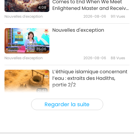
Comes to End When We Meet
4:08
Enlightened Master and Receive
Initiation
Nouvelles d'exception
2026-08-06
911
Vues
41:50
Nouvelles d'exception
2026-06-30
2246
Vues
Nouvelles d'exception
Nouvelles d'exception
35:06
Nouvelles d'exception
2026-08-06
88
Vues
35:03
Nouvelles d'exception
2026-06-29
2311
Vues
L’éthique islamique concernant
l’eau : extraits des Hadiths,
partie 2/2
21:43
Paroles de sagesse
2026-08-06
81
Vues
Regarder la suite
Tammy Fry (végane) : Semer les
graines d’un monde plus
bienveillant, partie 1/2
19:47