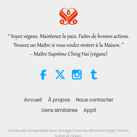
Élite Végé
2026-08-06
76
Vues
Les pourparlers de paix
intérieurs de Maître, partie 1/2
“ Soyez végans. Maintenez la paix. Faites de bonnes actions.
38:45
Trouvez un Maître si vous voulez rentrer à la Maison. ”
Entre Maître et disciples
2026-08-06
1158
Vues
~ Maître Suprême Ching Hai (végane)
Spanish court upholds rights of
vegan meat producer in legal
challenge.
2:01
Nouvelles d'exception
2026-08-06
418
Vues
Accueil
À propos
Nous contacter
La question de MAPA à Maître,
Liens similaires
Appli
partie 1/2
25:38
Ce site est compatible avec Google Chrome, Microsoft Edge, FireFox,
Nouvelles d'exception
2026-08-05
8185
Vues
Safari et Opera.