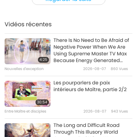
élèveront leur vie.
Nouvelles d'exception
Vidéos récentes
31:38
Nouvelles d'exception
2026-07-01
2463
Vues
There Is No Need to Be Afraid of
Negative Power When We Are
Alors que nous contribuons tous
Using Supreme Master TV Max
à créer un monde végan,
4:25
Because Energy Generated
paisible et heureux, nous ne
from It Is Far More Powerful than
Nouvelles d'exception
2026-08-07
860
Vues
4:19
pouvons que nous concentrer
Any Negative Entity
sur la réussite !
Nouvelles d'exception
2026-06-30
3285
Vues
Les pourparlers de paix
intérieurs de Maître, partie 2/2
Message de la TRINITÉ RÉUNIE,
de LA PLUS HAUTE PUISSANCE ET
30:54
TOUTE LOUÉE : « La paix est là. » –
Entre Maître et disciples
2026-08-07
943
Vues
0:44
Maître Suprême Ching Hai
(végane)
Nouvelles d'exception
2026-06-30
4930
Vues
The Long and Difficult Road
Through This Illusory World
Nouvelles d'exception