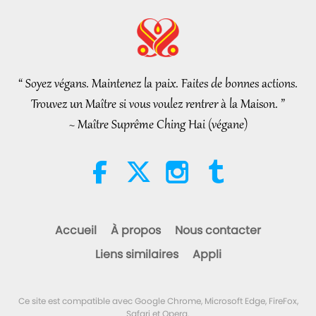
Élite Végé
2026-08-06
22
Vues
Les pourparlers de paix
intérieurs de Maître, partie 1/2
“ Soyez végans. Maintenez la paix. Faites de bonnes actions.
38:45
Trouvez un Maître si vous voulez rentrer à la Maison. ”
Entre Maître et disciples
2026-08-06
1121
Vues
~ Maître Suprême Ching Hai (végane)
Spanish court upholds rights of
vegan meat producer in legal
challenge.
2:01
Nouvelles d'exception
2026-08-06
408
Vues
Accueil
À propos
Nous contacter
La question de MAPA à Maître,
Liens similaires
Appli
partie 1/2
25:38
Ce site est compatible avec Google Chrome, Microsoft Edge, FireFox,
Nouvelles d'exception
2026-08-05
8101
Vues
Safari et Opera.