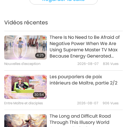
Veg-eating football legend
achieves historic record
Vidéos récentes
1:01
Nouvelles d'exception
2021-01-23
3805
Vues
There Is No Need to Be Afraid of
Negative Power When We Are
Nouvelles d'exception
Using Supreme Master TV Max
4:25
Because Energy Generated
from It Is Far More Powerful than
Nouvelles d'exception
2026-08-07
836
Vues
29:53
Any Negative Entity
Nouvelles d'exception
2021-01-22
2980
Vues
Les pourparlers de paix
intérieurs de Maître, partie 2/2
Nouvelles d'exception
30:54
Entre Maître et disciples
2026-08-07
906
Vues
28:27
Nouvelles d'exception
2021-01-21
3155
Vues
The Long and Difficult Road
Through This Illusory World
Nouvelles d'exception