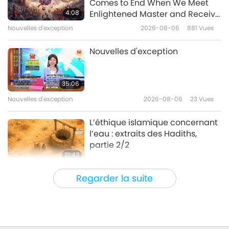
Comes to End When We Meet
4:08
Enlightened Master and Receive
Initiation
Nouvelles d'exception
2026-08-06
881
Vues
30:20
Nouvelles d'exception
2021-01-20
3222
Vues
Nouvelles d'exception
Nouvelles d'exception
35:06
Nouvelles d'exception
2026-08-06
23
Vues
32:39
Nouvelles d'exception
2021-01-19
3082
Vues
L’éthique islamique concernant
l’eau : extraits des Hadiths,
partie 2/2
21:43
Paroles de sagesse
2026-08-06
22
Vues
Regarder la suite
Tammy Fry (végane) : Semer les
graines d’un monde plus
bienveillant, partie 1/2
19:47