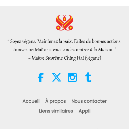
4:08
Enlightened Master and Receive
Initiation
Nouvelles d'exception
2026-08-06
1173
Vues
Nouvelles d'exception
“ Soyez végans. Maintenez la paix. Faites de bonnes actions.
35:06
Trouvez un Maître si vous voulez rentrer à la Maison. ”
Nouvelles d'exception
2026-08-06
310
Vues
~ Maître Suprême Ching Hai (végane)
L’éthique islamique concernant
l’eau : extraits des Hadiths,
partie 2/2
21:43
Paroles de sagesse
2026-08-06
395
Vues
Accueil
À propos
Nous contacter
Tammy Fry (végane) : Semer les
Liens similaires
Appli
graines d’un monde plus
bienveillant, partie 1/2
19:47