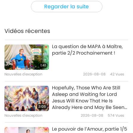
Un voyage à travers les royaumes
2023-07-13
4107
Vues
Regarder la suite
esthétiques
Vues d’en haut : Un nouveau
regard sur notre planète unique
Vidéos récentes
21:22
Un voyage à travers les royaumes
2023-07-12
3808
Vues
La question de MAPA à Maître,
esthétiques
partie 2/2 Prochainement !
Clara Schumann : une
musicienne inspirante et une
1:41
femme en avance sur son
Nouvelles d'exception
2026-08-08
42
Vues
21:58
temps
Un voyage à travers les royaumes
2023-07-11
4152
Vues
Hopefully, Those Who Are Still
esthétiques
Asleep and Waiting for Lord
Les expériences musicales
Jesus Will Know That He Is
pleines d’âme de David Jones
3:05
Already Here and May Be Seen
(végan), partie 1/2
on Supreme Master Television
Nouvelles d'exception
2026-08-08
574
Vues
23:44
Un voyage à travers les royaumes
2023-06-28
3840
Vues
Le pouvoir de l’Amour, partie 1/5
esthétiques