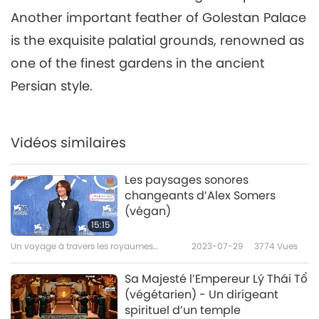
Another important feather of Golestan Palace
is the exquisite palatial grounds, renowned as
one of the finest gardens in the ancient
Persian style.
Vidéos similaires
Les paysages sonores
changeants d’Alex Somers
(végan)
15:15
Un voyage à travers les royaumes
2023-07-29
3774
Vues
esthétiques
Sa Majesté l’Empereur Lý Thái Tổ
(végétarien) - Un dirigeant
spirituel d’un temple