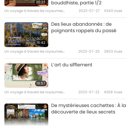
20:23
bouddhiste, partie 1/2
Un voyage à travers les royaumes
2023-07-27
9343
Vues
esthétiques
Des lieux abandonnés : de
poignants rappels du passé
15:42
Un voyage à travers les royaumes
2023-07-25
3903
Vues
esthétiques
L’art du sifflement
19:57
Un voyage à travers les royaumes
2023-07-22
4308
Vues
esthétiques
De mystérieuses cachettes : À la
découverte de lieux secrets
22:00