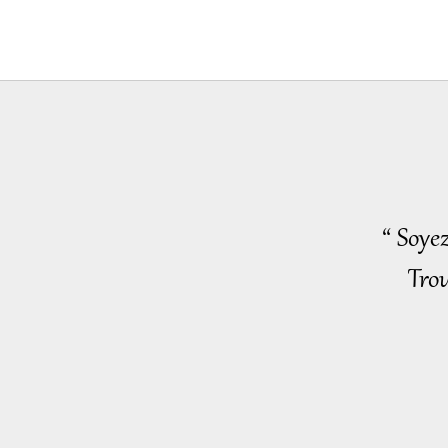
“ Soye
Trou