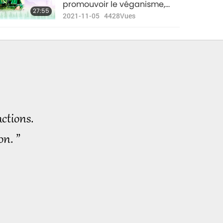
promouvoir le véganisme,
27:55
partie 7/8
2021-11-05
4428
Vues
ctions.
on. ”