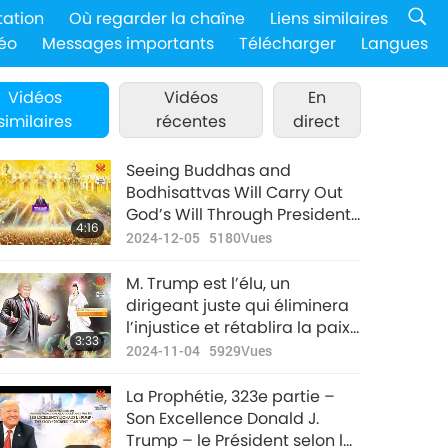
tation
Où regarder la chaîne
Liens similaires
éo
Messages importants
Télécharger
Langues
Vidéos
Vidéos
En
similaires
récentes
direct
Seeing Buddhas and
Bodhisattvas Will Carry Out
God’s Will Through President
4:16
Trump
2024-12-05
5180
Vues
M. Trump est l’élu, un
dirigeant juste qui éliminera
l’injustice et rétablira la paix
3:33
dans notre monde.
2024-11-04
5929
Vues
La Prophétie, 323e partie –
Son Excellence Donald J.
Trump – le Président selon le