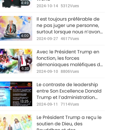
4:49
2024-10-14
5312
Vues
Il est toujours préférable de
ne pas juger une personne,
surtout lorsque nous n’avons
4:00
pas un œil clairvoyant.
2024-09-27
4617
Vues
Avec le Président Trump en
fonction, les forces
démoniaques maléfiques de
6:33
la Maison-Blanche des États-
2024-09-10
8806
Vues
Unis seraient renversées.
Le contraste de leadership
entre Son Excellence Donald
Trump et l’administration
13:25
Biden-Harris
2024-09-11
7114
Vues
Le Président Trump a reçu le
soutien de Dieu, des