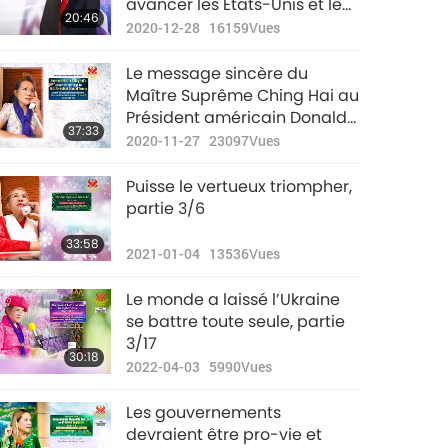
avancer les États-Unis et le
20:46
monde
2020-12-28
16159
Vues
Le message sincère du
Maître Suprême Ching Hai au
Président américain Donald
37:33
Trump
2020-11-27
23097
Vues
Puisse le vertueux triompher,
partie 3/6
33:58
2021-01-04
13536
Vues
Le monde a laissé l’Ukraine
se battre toute seule, partie
3/17
30:18
2022-04-03
5990
Vues
Les gouvernements
devraient être pro-vie et