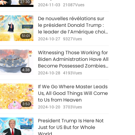
27:30
Décret de Dieu
2024-11-03
21087
Vues
De nouvelles révélations sur
le président Donald Trump :
le leader de l’Amérique choisi
51:01
par Dieu et porteur de la paix
2024-10-27
9327
Vues
mondiale.
Witnessing Those Working for
Biden Administration Have All
Become Possessed Zombies,
4:38
Slaving away for Demons
2024-10-28
4193
Vues
If We Go Where Master Leads
Us, All Good Things Will Come
to Us from Heaven
3:53
2024-10-20
3703
Vues
President Trump Is Here Not
Just for US But for Whole
World