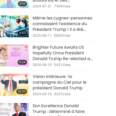
Bouddhas et des
3:02
Bodhisattvas lors du débat
2024-07-31
7439
Vues
présidentiel aux États-Unis.
Même les cygnes-personnes
connaissent l’existence du
Président Trump ! Il a été
3:53
choisi par Dieu pour aider à
2024-06-11
6683
Vues
rétablir la paix sur cette
planète.
Brighter Future Awaits US
Hopefully Once President
Donald Trump Re-elected as
9:24
Chosen Leader with Heaven's
2024-06-10
5421
Vues
Merciful Blessings
Vision intérieure : la
campagne du Ciel pour le
président Donald Trump
32:33
2024-05-19
9337
Vues
Son Excellence Donald
Trump : déterminé à faire