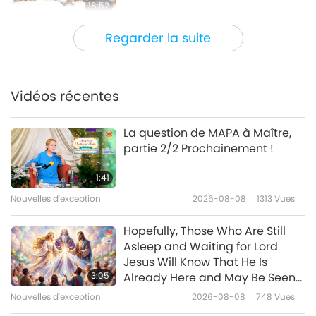
18:52
Le monde des animaux : nos co-
2019-10-25
5439
Vues
Regarder la suite
habitants
Des animaux transparents
étonnants !
Vidéos récentes
15:53
Le monde des animaux : nos co-
2019-10-21
4497
Vues
La question de MAPA à Maître,
habitants
partie 2/2 Prochainement !
Les pieuvres Dumbo :
Intelligentes beautés des fonds
1:41
marins
Nouvelles d'exception
2026-08-08
1313
Vues
16:36
Le monde des animaux : nos co-
2019-10-09
5853
Vues
Hopefully, Those Who Are Still
habitants
Asleep and Waiting for Lord
An Industry without Conscience:
Jesus Will Know That He Is
Skin Trade, A Documentary by
3:05
Already Here and May Be Seen
Shannon Keith Part 3
on Supreme Master Television
Nouvelles d'exception
2026-08-08
748
Vues
15:55