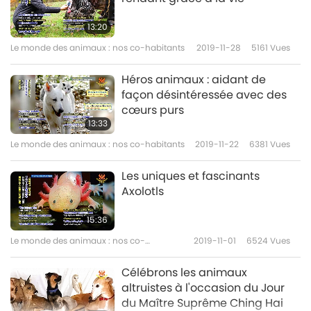
13:20
Le monde des animaux : nos co-habitants
2019-11-28
5161
Vues
Héros animaux : aidant de
façon désintéressée avec des
cœurs purs
13:33
Le monde des animaux : nos co-habitants
2019-11-22
6381
Vues
Les uniques et fascinants
Axolotls
15:36
Le monde des animaux : nos co-
2019-11-01
6524
Vues
habitants
Célébrons les animaux
altruistes à l'occasion du Jour
du Maître Suprême Ching Hai