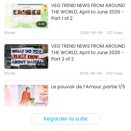
Le monde des animaux : nos co-habitants
2011-12-31
3033
Vues
VEG TREND NEWS FROM AROUND
THE WORLD, April to June 2026 -
Skinning Lives: Fabrice Nicolino,
Part 1 of 2
Author of “The Meat Industry
3:40
Threatens Our World” Part 2
Shorts
2026-08-08
237
Vues
16:57
Le monde des animaux : nos co-habitants
2011-12-31
2885
Vues
VEG TREND NEWS FROM AROUND
THE WORLD, April to June 2026 -
An Industry without Conscience:
Part 2 of 2
Skin Trade, A Documentary by
4:58
Shannon Keith Part 2
Shorts
2026-08-08
209
Vues
13:47
Le monde des animaux : nos co-habitants
2011-12-31
3321
Vues
Le pouvoir de l’Amour, partie 1/5
38:08
Entre Maître et disciples
2026-08-08
810
Vues
Regarder la suite
There Is No Need to Be Afraid of