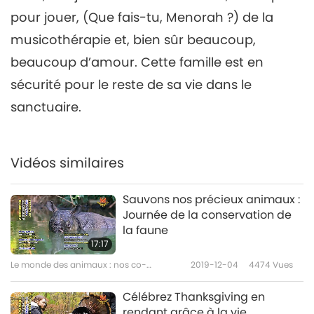
pour jouer, (Que fais-tu, Menorah ?) de la
musicothérapie et, bien sûr beaucoup,
beaucoup d’amour. Cette famille est en
sécurité pour le reste de sa vie dans le
sanctuaire.
Vidéos similaires
Sauvons nos précieux animaux :
Journée de la conservation de
la faune
17:17
Le monde des animaux : nos co-
2019-12-04
4474
Vues
habitants
Célébrez Thanksgiving en
rendant grâce à la vie