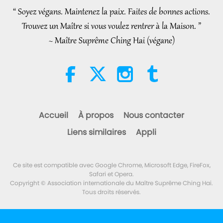
“ Soyez végans. Maintenez la paix. Faites de bonnes actions.
34:52
Trouvez un Maître si vous voulez rentrer à la Maison. ”
Nouvelles d'exception
2026-08-07
164
Vues
~ Maître Suprême Ching Hai (végane)
Extraits de “Pistis Sophia” –
Chapitres 71-72, partie 1/2
19:35
Paroles de sagesse
2026-08-07
198
Vues
Accueil
À propos
Nous contacter
Manger nous mènera à
Liens similaires
Appli
l’extinction, partie 1/6
24:55
Ce site est compatible avec Google Chrome, Microsoft Edge, FireFox,
Un voyage à travers les royaumes
2026-08-07
132
Vues
Safari et Opera.
esthétiques
Copyright © Association internationale du Maître Suprême Ching Hai.
Tous droits réservés.
Les pourparlers de paix
intérieurs de Maître, partie 2/2