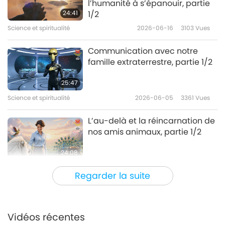
l’humanité à s’épanouir, partie
24:41
1/2
Science et spiritualité
2026-06-16
3103
Vues
Communication avec notre
famille extraterrestre, partie 1/2
25:47
Science et spiritualité
2026-06-05
3361
Vues
L’au-delà et la réincarnation de
nos amis animaux, partie 1/2
24:08
Science et spiritualité
2026-05-20
3472
Vues
Regarder la suite
Le sel sacré : le pont entre le
corps et l’âme
Vidéos récentes
23:22