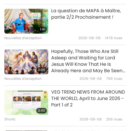
Science et spiritualité
2026-04-29
3860
Vues
La question de MAPA à Maître,
partie 2/2 Prochainement !
Tunnels interstellaires : des
passages cachés dans notre
1:41
galaxie, partie 1/2
Nouvelles d'exception
2026-08-08
1478
Vues
23:29
Science et spiritualité
2026-04-15
3723
Vues
Hopefully, Those Who Are Still
Asleep and Waiting for Lord
Le lien entre la respiration et la
Jesus Will Know That He Is
vision
3:05
Already Here and May Be Seen
on Supreme Master Television
Nouvelles d'exception
2026-08-08
766
Vues
20:28
Science et spiritualité
2026-04-08
3311
Vues
VEG TREND NEWS FROM AROUND
THE WORLD, April to June 2026 -
3I/ATLAS : le mystère
Part 1 of 2
interstellaire, partie 1/2
3:40
Shorts
2026-08-08
256
Vues
22:57
Science et spiritualité
2026-03-11
3617
Vues