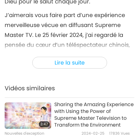
Dieu pour le salut chaque jour.
J’aimerais vous faire part d’une expérience
merveilleuse vécue en diffusant Supreme
Master TV. Le 25 février 2024, j’ai regardé la
pensée du cœur d’un téléspectateur chinois,
Xin-Yao, qui regardait Supreme Master TV à
Lire la suite
travers de multiples petites fenêtres. Maître a
dit dans Sa réponse aimante : « Je suis si
heureuse que l’immense Pouvoir de
Vidéos similaires
Bénédiction de Supreme Master Television
vous apporte de nombreux et merveilleux
Sharing the Amazing Experience
with Using the Power of
bienfaits. [...] plus il y a de fenêtres, plus il y a
Supreme Master Television to
de bienfaits ».
3:47
Transform the Environment
Nouvelles d'exception
2024-02-25
17836
Vues
Par conséquent, j’ai audacieusement mis cela