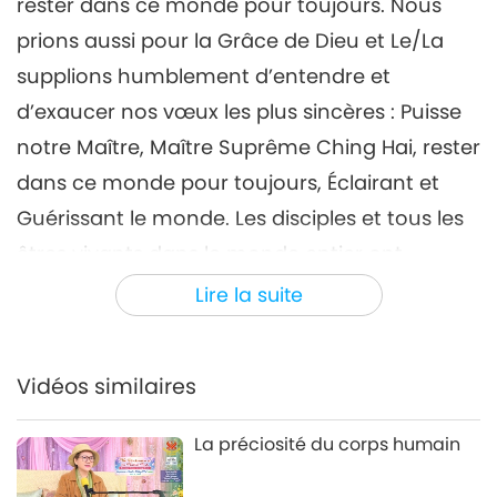
rester dans ce monde pour toujours. Nous
prions aussi pour la Grâce de Dieu et Le/La
supplions humblement d’entendre et
d’exaucer nos vœux les plus sincères : Puisse
notre Maître, Maître Suprême Ching Hai, rester
dans ce monde pour toujours, Éclairant et
Guérissant le monde. Les disciples et tous les
êtres vivants dans le monde entier ont
toujours besoin de Maître pour qu’Elle
Lire la suite
continue à nous enseigner en avançant vers
une nouvelle terre purifiée de paix mondiale.
Vidéos similaires
Nous avons également besoin des
enseignements de Maître du Ciel et nous
La préciosité du corps humain
comptons sur Elle pour bénir le monde et