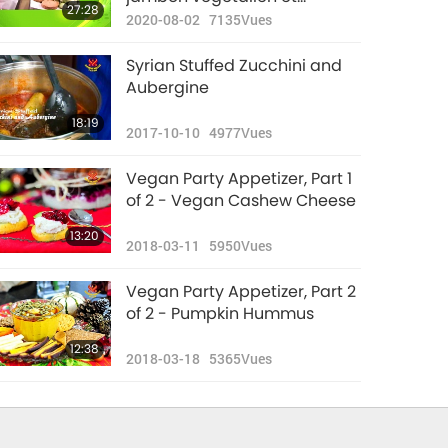
27:28
aubergines blanches
2020-08-02
7135
Vues
Syrian Stuffed Zucchini and
Aubergine
18:19
2017-10-10
4977
Vues
Vegan Party Appetizer, Part 1
of 2 - Vegan Cashew Cheese
13:20
2018-03-11
5950
Vues
Vegan Party Appetizer, Part 2
of 2 - Pumpkin Hummus
12:38
2018-03-18
5365
Vues