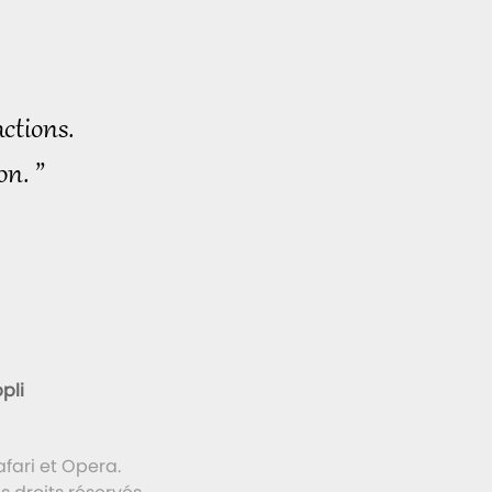
ctions.
on. ”
pli
fari et Opera.