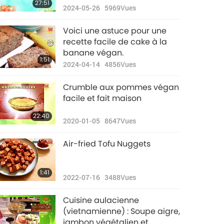
27:51
2024-05-26
5969
Vues
Voici une astuce pour une
recette facile de cake à la
banane végan.
1:51
2024-04-14
4856
Vues
Crumble aux pommes végan
facile et fait maison
22:40
2020-01-05
8647
Vues
Air-fried Tofu Nuggets
1:41
2022-07-16
3488
Vues
Cuisine aulacienne
(vietnamienne) : Soupe aigre,
jambon végétalien et