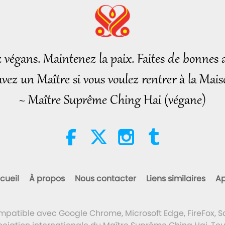
z végans. Maintenez la paix. Faites de bonnes a
vez un Maître si vous voulez rentrer à la Mais
~ Maître Suprême Ching Hai (végane)
cueil
À propos
Nous contacter
Liens similaires
Ap
ompatible avec Google Chrome, Microsoft Edge, FireFox, Sa