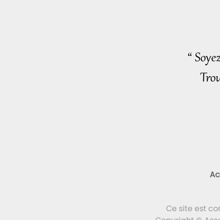
“ Soye
Trou
Ac
Ce site est c