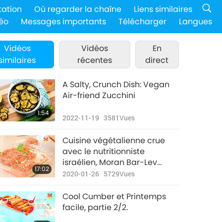
tation
Où regarder la chaîne
Liens similaires
éo
Messages importants
Télécharger
Langues
Vidéos
Vidéos
En
similaires
récentes
direct
A Salty, Crunch Dish: Vegan
Air-friend Zucchini
1:54
2022-11-19
3581
Vues
Cuisine végétalienne crue
avec le nutritionniste
israélien, Moran Bar-Lev
17:02
(végétalien), partie 1/2 –
2020-01-26
5729
Vues
Lasagnes aux courgettes
avec une sauce tomate et
Cool Cumber et Printemps
une sauce aux noix de
facile, partie 2/2.
macadamia