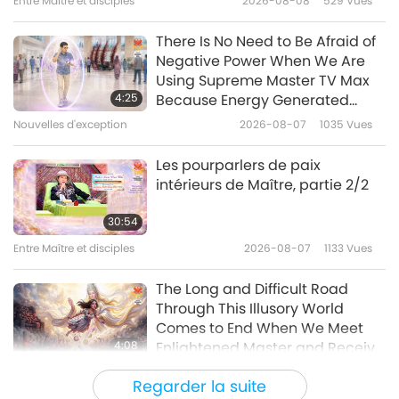
Entre Maître et disciples
2026-08-08
529
Vues
27:38
Un cadeau d'amour
2020-06-28
6791
Vues
There Is No Need to Be Afraid of
Negative Power When We Are
Baked Apples and Savory
Using Supreme Master TV Max
Pancakes
4:25
Because Energy Generated
from It Is Far More Powerful than
Nouvelles d'exception
2026-08-07
1035
Vues
36:56
Any Negative Entity
Un cadeau d'amour
2017-10-08
6434
Vues
Les pourparlers de paix
intérieurs de Maître, partie 2/2
30:54
Entre Maître et disciples
2026-08-07
1133
Vues
The Long and Difficult Road
Through This Illusory World
Comes to End When We Meet
4:08
Enlightened Master and Receive
Initiation
Nouvelles d'exception
2026-08-06
1120
Vues
Regarder la suite