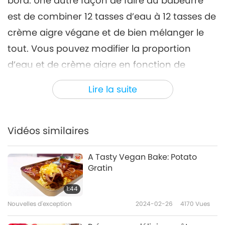
bord. Une autre façon de faire du babeurre
est de combiner 12 tasses d’eau à 12 tasses de
crème aigre végane et de bien mélanger le
tout. Vous pouvez modifier la proportion
d’eau et de crème aigre en fonction de
l’épaisseur souhaitée. Vous pouvez
Lire la suite
maintenant utiliser le babeurre végétal dans
une variété de recettes véganes, notamment
des muffins, des crêpes et du pain.
Vidéos similaires
Recettes internationales véganes ?
A Tasty Vegan Bake: Potato
Connectez-vous sur
Gratin
SupremeMasterTV.com/veganrecipes
1:44
Nouvelles d'exception
2024-02-26
4170
Vues