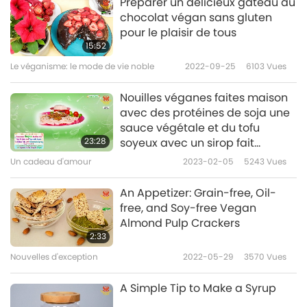
Préparer un délicieux gâteau au
chocolat végan sans gluten
pour le plaisir de tous
15:52
Le véganisme: le mode de vie noble
2022-09-25
6103
Vues
Nouilles véganes faites maison
avec des protéines de soja une
sauce végétale et du tofu
23:28
soyeux avec un sirop fait
maison, partie 2/2
Un cadeau d'amour
2023-02-05
5243
Vues
An Appetizer: Grain-free, Oil-
free, and Soy-free Vegan
Almond Pulp Crackers
2:33
Nouvelles d'exception
2022-05-29
3570
Vues
A Simple Tip to Make a Syrup