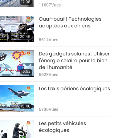
17:08
11607
Vues
Ouaf-ouaf ! Technologies
adaptées aux chiens
20:49
5614
Vues
Des gadgets solaires : Utiliser
l'énergie solaire pour le bien
de l'humanité
15:52
6628
Vues
Les taxis aériens écologiques
15:46
6730
Vues
Les petits véhicules
écologiques