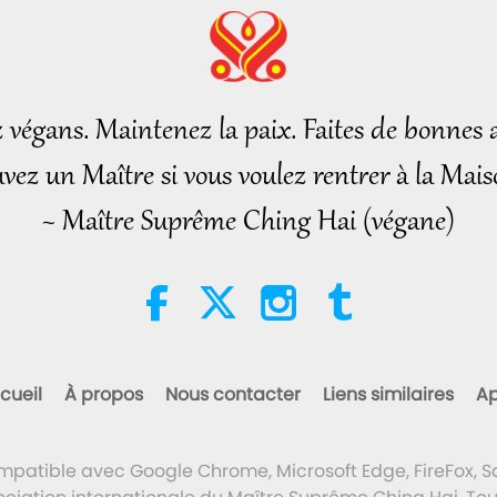
z végans. Maintenez la paix. Faites de bonnes a
vez un Maître si vous voulez rentrer à la Mais
~ Maître Suprême Ching Hai (végane)
cueil
À propos
Nous contacter
Liens similaires
Ap
ompatible avec Google Chrome, Microsoft Edge, FireFox, Sa