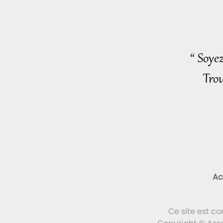
“ Soye
Trou
Ac
Ce site est c