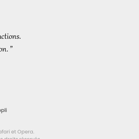
ctions.
on. ”
pli
fari et Opera.