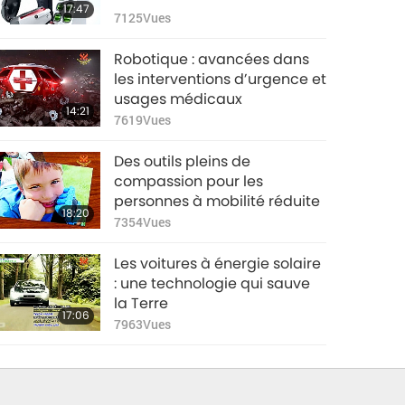
17:47
7125
Vues
Robotique : avancées dans
les interventions d’urgence et
usages médicaux
14:21
7619
Vues
Des outils pleins de
compassion pour les
personnes à mobilité réduite
18:20
7354
Vues
Les voitures à énergie solaire
: une technologie qui sauve
la Terre
17:06
7963
Vues