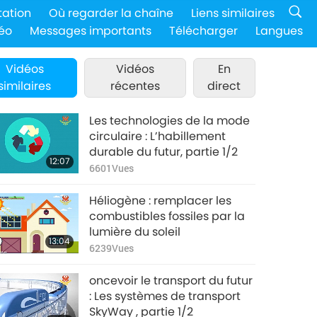
tation
Où regarder la chaîne
Liens similaires
éo
Messages importants
Télécharger
Langues
Vidéos
Vidéos
En
similaires
récentes
direct
Les technologies de la mode
circulaire : L’habillement
durable du futur, partie 1/2
12:07
6601
Vues
Héliogène : remplacer les
combustibles fossiles par la
lumière du soleil
13:04
6239
Vues
oncevoir le transport du futur
: Les systèmes de transport
SkyWay , partie 1/2