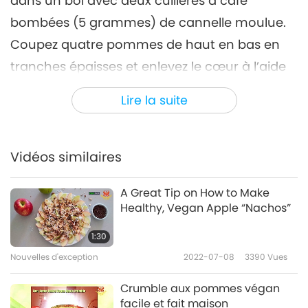
dans un bol avec deux cuillères à café
bombées (5 grammes) de cannelle moulue.
Coupez quatre pommes de haut en bas en
tranches épaisses et enlevez le cœur à l’aide
d’un petit emporte-pièce rond. Enduisez
Lire la suite
généreusement ces tranches de sucre à la
cannelle et enroulez-les d’une bande de pâte
jusqu’à ce qu’elles soient complètement
Vidéos similaires
recouvertes. Scellez avec du lait végétal pour
A Great Tip on How to Make
faire adhérer et badigeonnez le dessus pour le
Healthy, Vegan Apple “Nachos”
faire dorer. Saupoudrez le reste du mélange
1:30
de cannelle sur le dessus. Placez les
Nouvelles d'exception
2022-07-08
3390
Vues
pâtisseries sur les plaques de cuisson
chemisées, en veillant à ce qu’elles aient
Crumble aux pommes végan
facile et fait maison