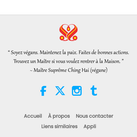
partie 1/2
25:38
Nouvelles d'exception
2026-08-05
7683
Vues
“Fast Charge” Is Wonderful Way
to Reconnect to GOD Within
Whenever Material World
“ Soyez végans. Maintenez la paix. Faites de bonnes actions.
3:46
Begins to Feel Too Imposing
Trouvez un Maître si vous voulez rentrer à la Maison. ”
Nouvelles d'exception
2026-08-05
1378
Vues
~ Maître Suprême Ching Hai (végane)
Nouvelles d'exception
38:07
Nouvelles d'exception
2026-08-05
327
Vues
Accueil
À propos
Nous contacter
L’éthique islamique concernant
Liens similaires
Appli
l’eau : extraits des Hadiths,
partie 1/2