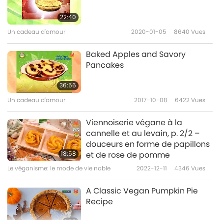
assez de place pour s’étaler pendant la
cuisson. Faites cuire sur la grille du milieu
22:40
pendant 12 à 15 minutes ou jusqu’à ce que les
Un cadeau d'amour
2020-01-05
8640
Vues
pâtisseries soient friables, gonflées et qu’elles
Baked Apples and Savory
aient pris une teinte dorée. Après
Pancakes
refroidissement, transférez-les sur une grille
36:56
pour les laisser refroidir complètement.
Un cadeau d'amour
2017-10-08
6422
Vues
Garnissez-les d’un filet de sauce caramel
Viennoiserie végane à la
végane avant de les servir !
cannelle et au levain, p. 2/2 –
douceurs en forme de papillons
Recettes internationales véganes ?
18:58
et de rose de pomme
Connectez-vous sur
Le véganisme: le mode de vie noble
2022-12-11
4346
Vues
SupremeMasterTV.com/veganrecipes
A Classic Vegan Pumpkin Pie
Recipe