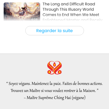
Élite Végé
2022-04-19
4108
Vues
The Long and Difficult Road
Through This Illusory World
Comes to End When We Meet
4:08
Enlightened Master and Receive
Initiation
Nouvelles d'exception
2026-08-06
1126
Vues
Regarder la suite
Nouvelles d'exception
35:06
Nouvelles d'exception
2026-08-06
307
Vues
L’éthique islamique concernant
l’eau : extraits des Hadiths,
partie 2/2
“ Soyez végans. Maintenez la paix. Faites de bonnes actions.
21:43
Trouvez un Maître si vous voulez rentrer à la Maison. ”
Paroles de sagesse
2026-08-06
368
Vues
~ Maître Suprême Ching Hai (végane)
Tammy Fry (végane) : Semer les