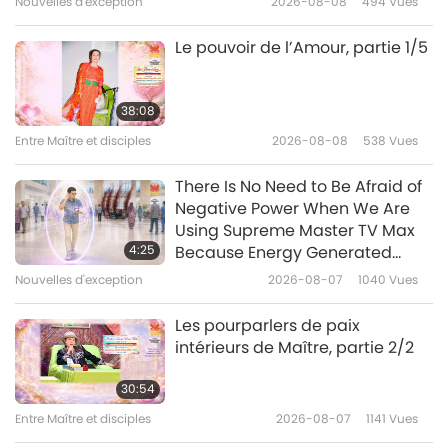
Nouvelles d'exception
2026-08-08
494
Vues
14:19
Élite Végé
2022-05-31
3860
Vues
Le pouvoir de l’Amour, partie 1/5
Merissa Underwood (végane)
une beauté intrépide défendant
38:08
les animaux-personnes et
Entre Maître et disciples
2026-08-08
538
Vues
12:10
l’environnement, partie 1/2
Élite Végé
2022-05-03
3654
Vues
There Is No Need to Be Afraid of
Negative Power When We Are
Omowale Adewale (végan) : Un
Using Supreme Master TV Max
combattant pacifique pour un
4:25
Because Energy Generated
monde juste, partie 1/2
from It Is Far More Powerful than
Nouvelles d'exception
2026-08-07
1040
Vues
14:33
Any Negative Entity
Élite Végé
2022-04-28
3946
Vues
Les pourparlers de paix
intérieurs de Maître, partie 2/2
Nan Sea Love - Une artiste
végane et messagère de visions
30:54
célestes, partie 1/2.
Entre Maître et disciples
2026-08-07
1141
Vues
11:55