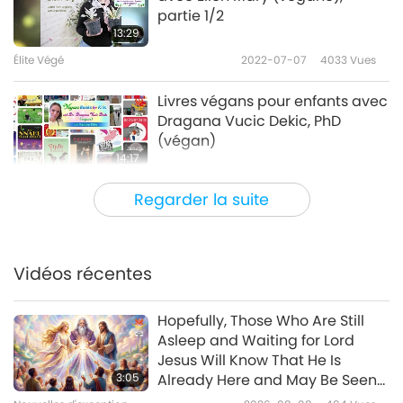
partie 1/2
13:29
Élite Végé
2022-07-07
4033
Vues
Livres végans pour enfants avec
Dragana Vucic Dekic, PhD
(végan)
14:17
Élite Végé
2022-06-30
4055
Vues
Regarder la suite
Josephine DeBellis (végane) et
Franny l’amie truie, un duo
dynamique qui transforme nos
Vidéos récentes
12:59
conceptions sur les animaux-
personnes
Élite Végé
2022-06-23
3960
Vues
Hopefully, Those Who Are Still
Asleep and Waiting for Lord
Catherine Kelaher (végane) –
Jesus Will Know That He Is
La sauveuse héroïque de
3:05
Already Here and May Be Seen
poules-personnes, partie 1/2
on Supreme Master Television