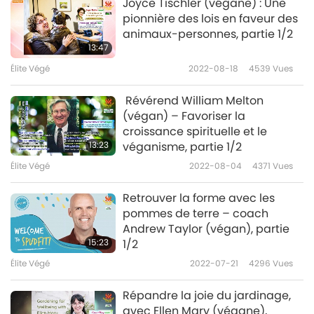
Joyce Tischler (végane) : Une
pionnière des lois en faveur des
animaux-personnes, partie 1/2
13:47
Élite Végé
2022-08-18
4539
Vues
Révérend William Melton
(végan) – Favoriser la
croissance spirituelle et le
13:23
véganisme, partie 1/2
Élite Végé
2022-08-04
4371
Vues
Retrouver la forme avec les
pommes de terre – coach
Andrew Taylor (végan), partie
15:23
1/2
Élite Végé
2022-07-21
4296
Vues
Répandre la joie du jardinage,
avec Ellen Mary (végane),