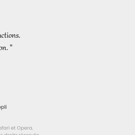
ctions.
on. ”
pli
fari et Opera.