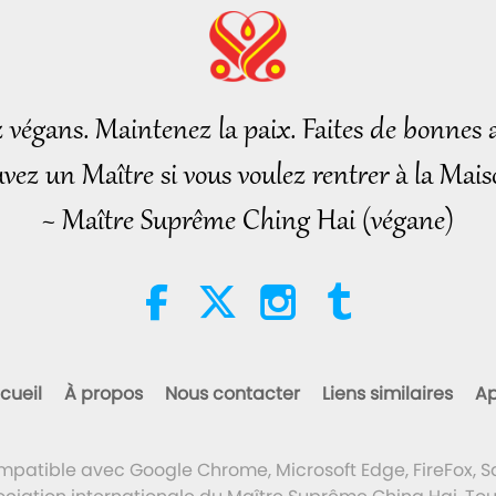
z végans. Maintenez la paix. Faites de bonnes a
vez un Maître si vous voulez rentrer à la Mais
~ Maître Suprême Ching Hai (végane)
cueil
À propos
Nous contacter
Liens similaires
Ap
ompatible avec Google Chrome, Microsoft Edge, FireFox, Sa