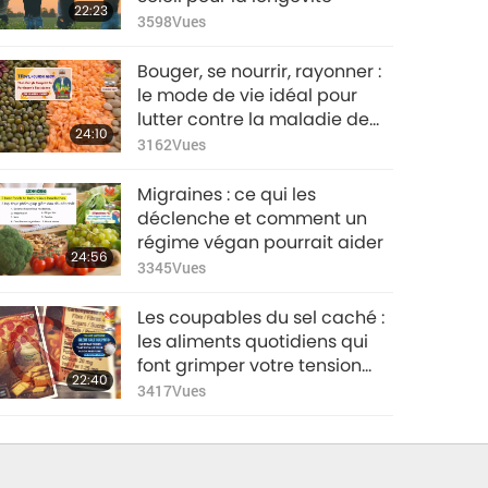
22:23
3598
Vues
Bouger, se nourrir, rayonner :
le mode de vie idéal pour
lutter contre la maladie de
24:10
Parkinson
3162
Vues
Migraines : ce qui les
déclenche et comment un
régime végan pourrait aider
24:56
3345
Vues
Les coupables du sel caché :
les aliments quotidiens qui
font grimper votre tension
22:40
artérielle
3417
Vues