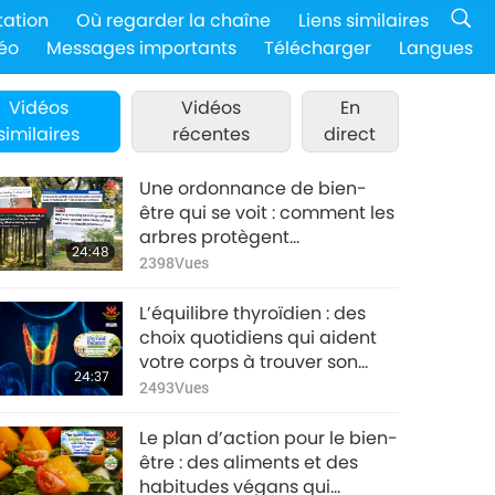
tation
Où regarder la chaîne
Liens similaires
éo
Messages importants
Télécharger
Langues
Vidéos
Vidéos
En
similaires
récentes
direct
Une ordonnance de bien-
être qui se voit : comment les
arbres protègent
24:48
discrètement notre santé
2398
Vues
L’équilibre thyroïdien : des
choix quotidiens qui aident
votre corps à trouver son
24:37
rythme
2493
Vues
Le plan d’action pour le bien-
être : des aliments et des
habitudes végans qui