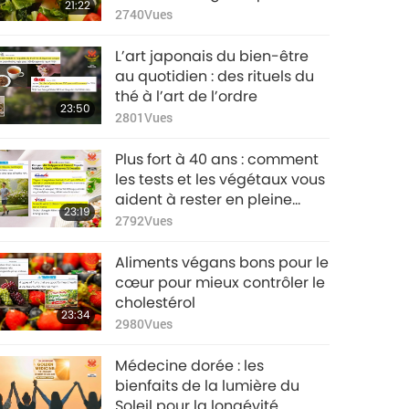
21:22
suscitent la joie intérieure
2740
Vues
L’art japonais du bien-être
au quotidien : des rituels du
thé à l’art de l’ordre
23:50
2801
Vues
Plus fort à 40 ans : comment
les tests et les végétaux vous
aident à rester en pleine
23:19
forme
2792
Vues
Aliments végans bons pour le
cœur pour mieux contrôler le
cholestérol
23:34
2980
Vues
Médecine dorée : les
bienfaits de la lumière du
Soleil pour la longévité