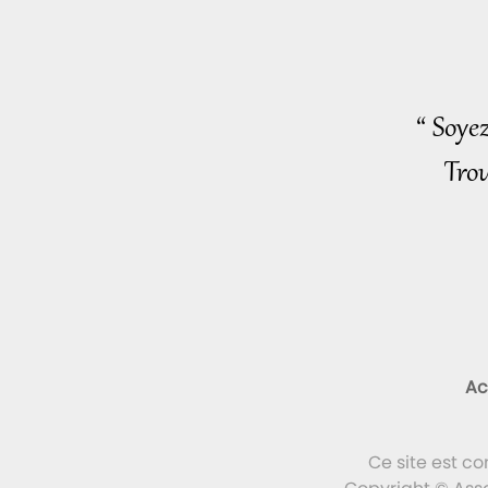
“ Soye
Trou
Ac
Ce site est c