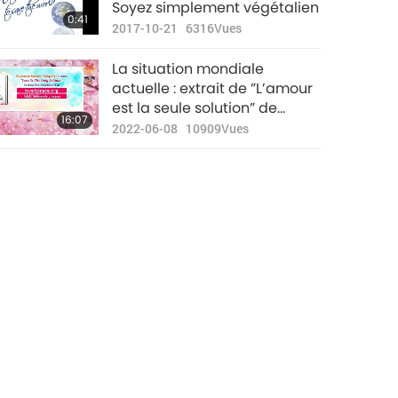
Soyez simplement végétalien
0:41
2017-10-21
6316
Vues
La situation mondiale
actuelle : extrait de ”L’amour
est la seule solution” de
16:07
Maître Suprême Ching Hai
2022-06-08
10909
Vues
(végane), partie 1/2