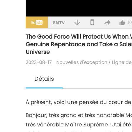
10
The Good Force Will Protect Us When 
Genuine Repentance and Take a Solem
Universe
2023-08-17
Nouvelles d'exception
/
Ligne d
Détails
À présent, voici une pensée du cœur d
Bonjour, très grand et très honorable Ma
très vénérable Maître Suprême ! J’ai été i