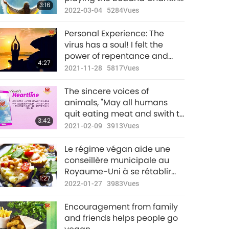
3:16
from a Living Master day and
2022-03-04
5284
Vues
night helps a family member
survive a life-threatening
Personal Experience: The
disease
virus has a soul! I felt the
power of repentance and
4:27
forgiveness
2021-11-28
5817
Vues
The sincere voices of
animals, "May all humans
quit eating meat and swith to
3:42
a vegan diet." Let us free the
2021-02-09
3913
Vues
animals from incessant
suffering
Le régime végan aide une
conseillère municipale au
Royaume-Uni à se rétablir
1:27
d’un COVID long
2022-01-27
3983
Vues
Encouragement from family
and friends helps people go