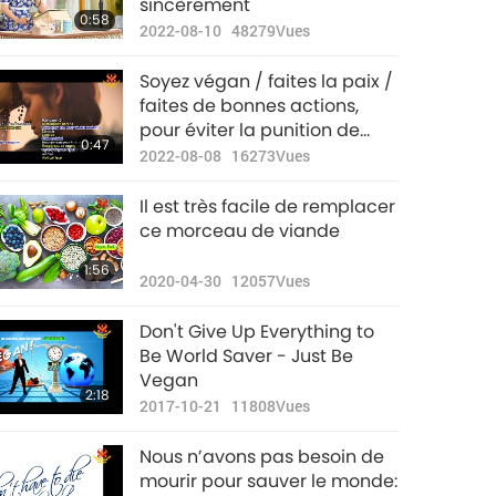
sincèrement
0:58
2022-08-10
48279
Vues
Soyez végan / faites la paix /
faites de bonnes actions,
pour éviter la punition de
0:47
l’enfer !
2022-08-08
16273
Vues
Il est très facile de remplacer
ce morceau de viande
1:56
2020-04-30
12057
Vues
Don't Give Up Everything to
Be World Saver - Just Be
Vegan
2:18
2017-10-21
11808
Vues
Nous n’avons pas besoin de
mourir pour sauver le monde: