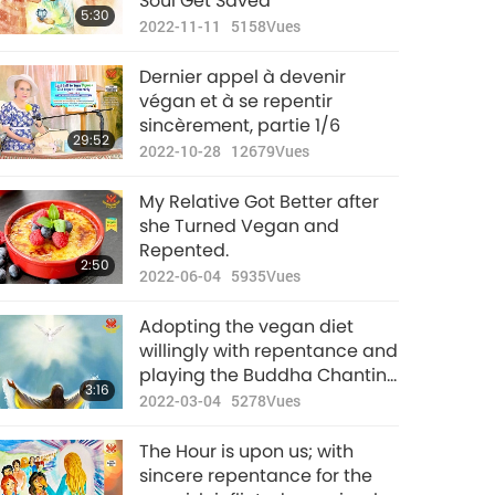
Soul Get Saved
5:30
2022-11-11
5158
Vues
Dernier appel à devenir
végan et à se repentir
sincèrement, partie 1/6
29:52
2022-10-28
12679
Vues
My Relative Got Better after
she Turned Vegan and
Repented.
2:50
2022-06-04
5935
Vues
Adopting the vegan diet
willingly with repentance and
playing the Buddha Chanting
3:16
from a Living Master day and
2022-03-04
5278
Vues
night helps a family member
survive a life-threatening
The Hour is upon us; with
disease
sincere repentance for the