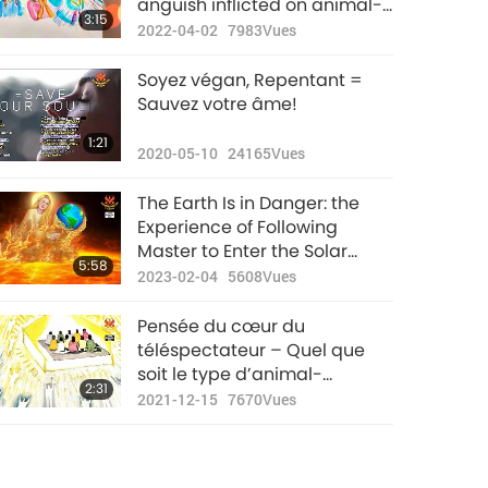
anguish inflicted on animal-
3:15
people, Light may replace
2022-04-02
7983
Vues
retribution.
Soyez végan, Repentant =
Sauvez votre âme!
1:21
2020-05-10
24165
Vues
The Earth Is in Danger: the
Experience of Following
Master to Enter the Solar
5:58
System to Save Earthly Home
2023-02-04
5608
Vues
Pensée du cœur du
téléspectateur – Quel que
soit le type d’animal-
2:31
personne que vous mangez, il
2021-12-15
7670
Vues
viendra se venger de vous la
nuit. Le jour de l’initiation,
toutes les âmes des