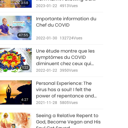
3:58
True Nature Can Bring About
2023-01-22
4913
Vues
Protection
Importante information du
Chef du COVID
47:55
2022-01-30
132724
Vues
Une étude montre que les
symptômes du COVID
diminuent chez ceux qui
1:22
mangent plus d’aliments
2022-01-22
3950
Vues
végétaux
Personal Experience: The
virus has a soul! I felt the
power of repentance and
4:27
forgiveness
2021-11-28
5805
Vues
Seeing a Relative Repent to
God, Become Vegan and His