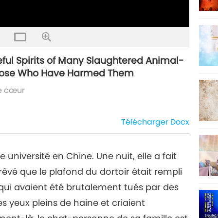
ul Spirits of Many Slaughtered Animal-
n Those Who Have Harmed Them
e cœur
Télécharger
Docx
e université en Chine. Une nuit, elle a fait
rêvé que le plafond du dortoir était rempli
ui avaient été brutalement tués par des
s yeux pleins de haine et criaient