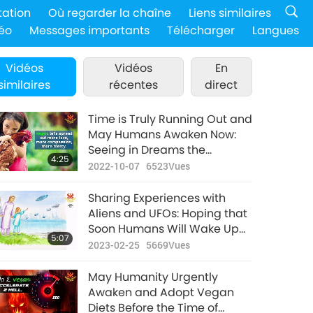
tation
Où regarder la chaîne
Liens similaires
éo
Messages importants
Télécharger
Langues
Vidéos
Vidéos
En
similaires
récentes
direct
Time is Truly Running Out and
May Humans Awaken Now:
Seeing in Dreams the
4:25
Enormous Consequences of
2022-10-07
6523
Vues
Meat-eating and Begging for
Rescue from the Animal-
Sharing Experiences with
people
Aliens and UFOs: Hoping that
Soon Humans Will Wake Up
5:07
and Rejoin the Benevolent
2023-02-25
5669
Vues
Universal Community
May Humanity Urgently
Awaken and Adopt Vegan
Diets Before the Time of