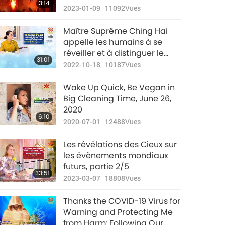
3:14
Judgment (End of January)
2023-01-09
11092
Vues
Maître Suprême Ching Hai
appelle les humains à se
réveiller et à distinguer le
31:01
bien du mal, partie 2/7
2022-10-18
10187
Vues
Wake Up Quick, Be Vegan in
Big Cleaning Time, June 26,
2020
6:10
2020-07-01
12488
Vues
Les révélations des Cieux sur
les évènements mondiaux
futurs, partie 2/5
33:51
2023-03-07
18808
Vues
Thanks the COVID-19 Virus for
Warning and Protecting Me
from Harm: Following Our