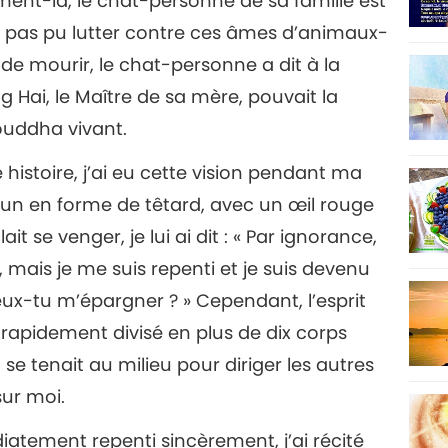
ment-là, le chat-personne de sa famille est
’a pas pu lutter contre ces âmes d’animaux-
de mourir, le chat-personne a dit à la
g Hai, le Maître de sa mère, pouvait la
ouddha vivant.
histoire, j’ai eu cette vision pendant ma
brun en forme de têtard, avec un œil rouge
ait se venger, je lui ai dit : « Par ignorance,
 mais je me suis repenti et je suis devenu
eux-tu m’épargner ? » Cependant, l’esprit
 rapidement divisé en plus de dix corps
 se tenait au milieu pour diriger les autres
sur moi.
atement repenti sincèrement, j’ai récité