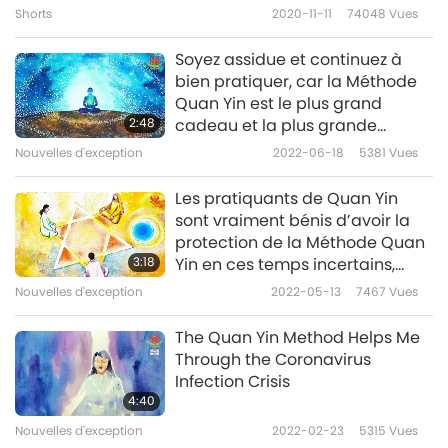
Shorts
2020-11-11
74048
Vues
initial seront rejetés. »
Soyez assidue et continuez à
J’ai demandé : « Y a-t-il un autre moyen d’y
bien pratiquer, car la Méthode
parvenir ? » Ils m’ont répondu que oui, mais
Quan Yin est le plus grand
2:48
cadeau et la plus grande
j’ai vu que c’était très similaire à la forme
protection que l’on puisse avoir
Nouvelles d'exception
2022-06-18
5381
Vues
actuelle des naissances et des morts, ce qui
!
signifiait un long chemin.
Les pratiquants de Quan Yin
sont vraiment bénis d’avoir la
Nous, les initiés de la Méthode Quan Yin,
protection de la Méthode Quan
3:18
Yin en ces temps incertains,
connaissons le seul moyen d’atteindre la
étant donné qu’ils sont sincères
Nouvelles d'exception
2022-05-13
7467
Vues
liberté. La Méthode Quan Yin a été présentée
et diligents.
comme une échappatoire, au milieu de
The Quan Yin Method Helps Me
Through the Coronavirus
toutes ces pensées, pour atteindre la
Infection Crisis
libération définitive. C’est grâce à la
4:40
compassion et à l’amour que je ressens
Nouvelles d'exception
2022-02-23
5315
Vues