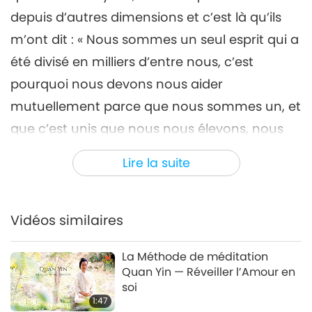
depuis d’autres dimensions et c’est là qu’ils
m’ont dit : « Nous sommes un seul esprit qui a
été divisé en milliers d’entre nous, c’est
pourquoi nous devons nous aider
mutuellement parce que nous sommes un, et
que c’est unis que nous nous élevons, nous
sommes frères et devons nous aimer en tant
Lire la suite
que frères et nous identifier en tant qu’un.
Nous devons nous considérer comme tels et
aider les autres à s’éveiller. Ceux qui sont en
Vidéos similaires
haut dépendent des autres pour continuer à
La Méthode de méditation
avancer et ceux qui sont en bas dépendent
Quan Yin — Réveiller l’Amour en
de ceux qui sont en haut. Ceux qui ne
soi
1:47
s’élèvent pas et ne rejoignent pas cet esprit