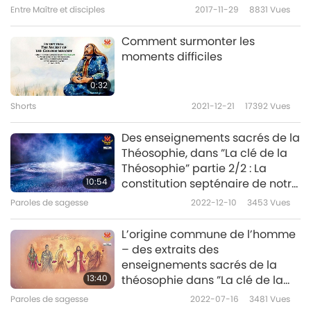
créée, et sur notre Terre, des mondes de huit
Entre Maître et disciples
2017-11-29
8831
Vues
niveaux de conscience existent. Les êtres
Comment surmonter les
humains, capables de réaliser les lois du
moments difficiles
monde intelligent, passent par le chemin de
0:32
huit ères de développement conscient, de la
Shorts
2021-12-21
17392
Vues
conscience ignorante et obscure à l’ère de
Des enseignements sacrés de la
l’illumination parfaite à la vitesse d’un million
Théosophie, dans ”La clé de la
de lumières de la conscience spirituelle.
Théosophie” partie 2/2 : La
10:54
constitution septénaire de notre
Aujourd’hui, nous passons de la quatrième à
planète
Paroles de sagesse
2022-12-10
3453
Vues
la cinquième ère. Ceci Vous a été envoyé par
L’origine commune de l’homme
Gengis Khan, l’une de Vos précédentes
– des extraits des
réincarnations, dans deux livres secrets
enseignements sacrés de la
13:40
théosophie dans ”La clé de la
intitulés « L’histoire secrète des Mongols » et
théosophie” partie 2/2
Paroles de sagesse
2022-07-16
3481
Vues
« Le secret de la Mélodie d’Or de Gengis