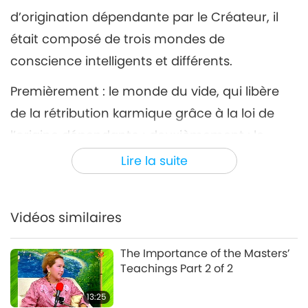
d’origination dépendante par le Créateur, il
était composé de trois mondes de
conscience intelligents et différents.
Premièrement : le monde du vide, qui libère
de la rétribution karmique grâce à la loi de
l’origine dépendante ; deuxièmement : le
monde spirituel, où s’applique la loi du karma
Lire la suite
« On récolte ce qu’on sème » ; troisièmement :
le monde physique, où, selon la loi de la
Vidéos similaires
nature, les forts triomphent des faibles.
J’ai vu comment la Terre, composée de cinq
The Importance of the Masters’
Teachings Part 2 of 2
éléments, à savoir le nombre physique, la
forme, l’action, le son et la lumière, a été
13:25