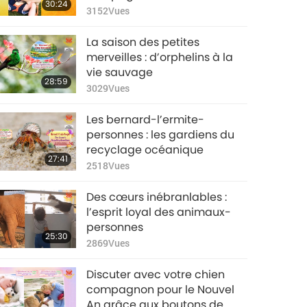
30:24
jeunes esprits
3152
Vues
La saison des petites
merveilles : d’orphelins à la
vie sauvage
28:59
3029
Vues
Les bernard-l’ermite-
personnes : les gardiens du
recyclage océanique
27:41
2518
Vues
Des cœurs inébranlables :
l’esprit loyal des animaux-
personnes
25:30
2869
Vues
Discuter avec votre chien
compagnon pour le Nouvel
An grâce aux boutons de