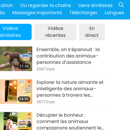
tation
Où regarder la chaîne
Liens similaires
éo
Messages importants
Télécharger
Langues
Vidéos
Vidéos
En
similaires
récentes
direct
Ensemble, on s’épanouit : la
contribution des animaux-
personnes d’assistance
27:34
2587
Vues
Explorer la nature aimante et
intelligente des animaux-
personnes à travers les
24:35
rencontres de Maître
3677
Vues
Suprême Ching Hai (végane)
: 1e partie d’une série
Décupler le bonheur :
comment les animaux
compagnons soutiennent les