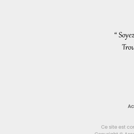
“ Soye
Trou
Ac
Ce site est c