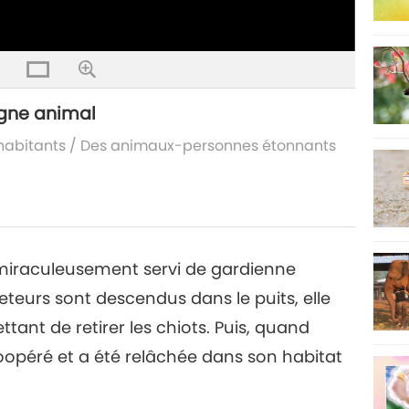
ègne animal
habitants
/
Des animaux-personnes étonnants
miraculeusement servi de gardienne
teurs sont descendus dans le puits, elle
tant de retirer les chiots. Puis, quand
coopéré et a été relâchée dans son habitat