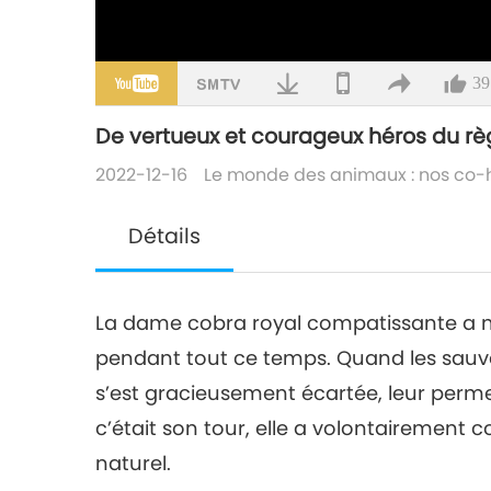
39
De vertueux et courageux héros du r
2022-12-16
Le monde des animaux : nos co-
Détails
La dame cobra royal compatissante a 
pendant tout ce temps. Quand les sauve
s’est gracieusement écartée, leur permet
c’était son tour, elle a volontairement 
naturel.