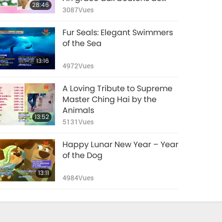
28:46
communication
3087
Vues
Fur Seals: Elegant Swimmers
of the Sea
13:16
4972
Vues
A Loving Tribute to Supreme
Master Ching Hai by the
Animals
13:52
5131
Vues
Happy Lunar New Year – Year
of the Dog
13:11
4984
Vues