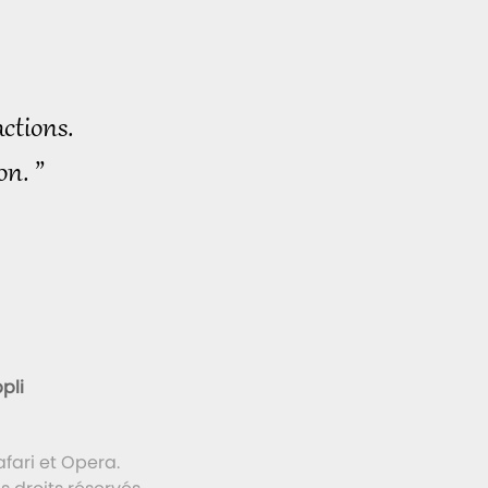
ctions.
on. ”
pli
fari et Opera.