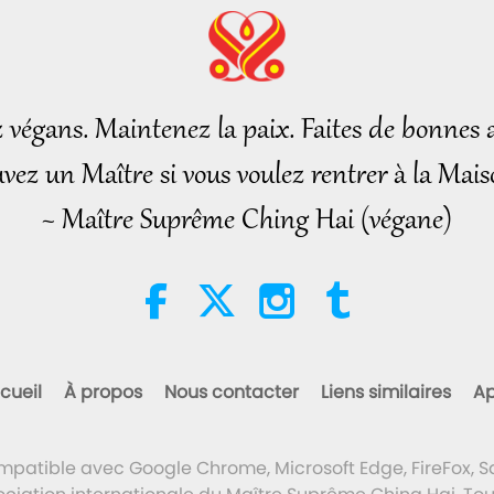
z végans. Maintenez la paix. Faites de bonnes a
vez un Maître si vous voulez rentrer à la Mais
~ Maître Suprême Ching Hai (végane)
cueil
À propos
Nous contacter
Liens similaires
Ap
ompatible avec Google Chrome, Microsoft Edge, FireFox, Sa