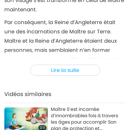
son visage s’est transformé en celui de Maître
maintenant.
Par conséquent, la Reine d’Angleterre était
une des incarnations de Maître sur Terre.
Maître et la Reine d’Angleterre étaient deux
personnes, mais semblaient n’en former
qu’une en même temps. Elles se faisaient face
et se tenaient la main, s’élevant en spirale
Lire la suite
dans le Ciel, comme un ADN en rotation.
À ce moment-là, une voix du Ciel a dit : « Elle
Vidéos similaires
est moi, et je suis elle. Nous ne faisons
qu’une. » Puis, ma vision intérieure a changé à
Maître S’est incarnée
d’innombrables fois à travers
nouveau : La Reine d’Angleterre, à l’apparence
les âges pour accomplir Son
jeune et belle, était allongée sur un nuage
3:11
plan de protection et