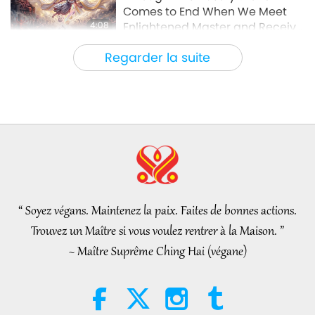
Comes to End When We Meet
4:08
Enlightened Master and Receive
Initiation
Nouvelles d'exception
2026-08-06
1070
Vues
Regarder la suite
Nouvelles d'exception
35:06
Nouvelles d'exception
2026-08-06
294
Vues
L’éthique islamique concernant
l’eau : extraits des Hadiths,
partie 2/2
“ Soyez végans. Maintenez la paix. Faites de bonnes actions.
21:43
Trouvez un Maître si vous voulez rentrer à la Maison. ”
Paroles de sagesse
2026-08-06
339
Vues
~ Maître Suprême Ching Hai (végane)
Tammy Fry (végane) : Semer les
graines d’un monde plus
bienveillant, partie 1/2