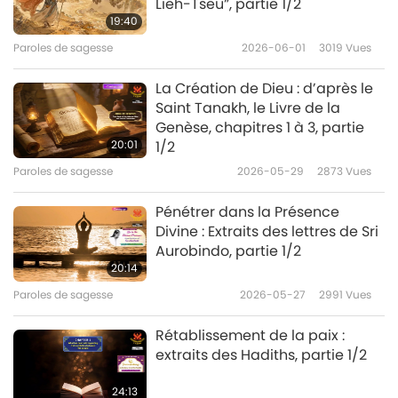
Lieh-Tseu”, partie 1/2
19:40
Paroles de sagesse
2026-06-01
3019
Vues
La Création de Dieu : d’après le
Saint Tanakh, le Livre de la
Genèse, chapitres 1 à 3, partie
20:01
1/2
Paroles de sagesse
2026-05-29
2873
Vues
Pénétrer dans la Présence
Divine : Extraits des lettres de Sri
Aurobindo, partie 1/2
20:14
Paroles de sagesse
2026-05-27
2991
Vues
Rétablissement de la paix :
extraits des Hadiths, partie 1/2
24:13