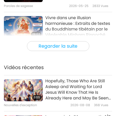
Paroles de sagesse
2026-05-25
2833
Vues
Vivre dans une illusion
harmonieuse : Extraits de textes
du Bouddhisme tibétain par le
19:03
Vénérable Mipham Rinpoché
(végétarien), partie 1/2
Paroles de sagesse
2026-05-22
3141
Vues
Regarder la suite
Extraits du “Diatessaron” de
Tatien (végétarien) : Sections 34
- 66, partie 1/2
Vidéos récentes
19:56
Paroles de sagesse
2026-05-20
3006
Vues
Hopefully, Those Who Are Still
Asleep and Waiting for Lord
De la vertu : de Socrate
Jesus Will Know That He Is
(végétarien) dans le “Ménon”
3:05
Already Here and May Be Seen
de Platon (végétarien), partie
on Supreme Master Television
Nouvelles d'exception
2026-08-08
368
Vues
20:57
1/2
Paroles de sagesse
2026-05-18
3139
Vues