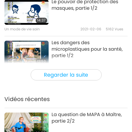
Le pouvoir de protection des
masques, partie 1/2
14:37
Un mode de vie sain
2021-02-06
5162
Vues
Les dangers des
microplastiques pour la santé,
partie 1/2
12:53
Un mode de vie sain
2021-01-16
5176
Vues
Regarder la suite
Abandonner les produits laitiers
apporte une meilleure santé
Vidéos récentes
13:19
Un mode de vie sain
2021-01-09
5884
Vues
La question de MAPA à Maître,
partie 2/2
Le Cordyceps militaris végan –
Le remède céleste végétal pour