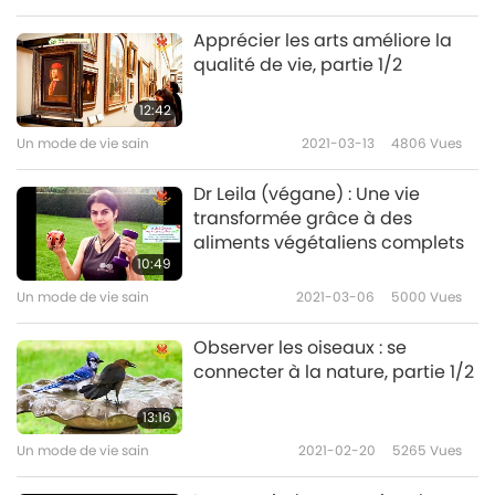
Apprécier les arts améliore la
qualité de vie, partie 1/2
12:42
Un mode de vie sain
2021-03-13
4806
Vues
Dr Leila (végane) : Une vie
transformée grâce à des
aliments végétaliens complets
10:49
Un mode de vie sain
2021-03-06
5000
Vues
Observer les oiseaux : se
connecter à la nature, partie 1/2
13:16
Un mode de vie sain
2021-02-20
5265
Vues