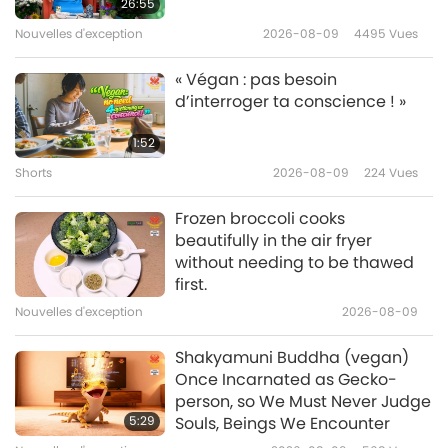
26:55
la longévité
Nouvelles d'exception
2026-08-09
4495
Vues
12:09
Un mode de vie sain
2021-01-02
7351
Vues
« Végan : pas besoin
d’interroger ta conscience ! »
Mental-Corps-Chi – Les
merveilleux exercices de
1:52
relaxation du Dr Wen B-Chen,
Shorts
2026-08-09
224
Vues
16:13
partie 1/5
Un mode de vie sain
2020-11-21
5188
Vues
Frozen broccoli cooks
beautifully in the air fryer
Protéger les vulnérables
without needing to be thawed
pendant la pandémie de
first.
COVID-19, partie 1/2
Nouvelles d'exception
2026-08-09
13:10
Un mode de vie sain
2020-11-07
4135
Vues
Shakyamuni Buddha (vegan)
Once Incarnated as Gecko-
Vitalité totale et lumière : Lesa
person, so We Must Never Judge
Carlson (végane) nous parle du
5:29
Souls, Beings We Encounter
mode de vie végan crudivore,