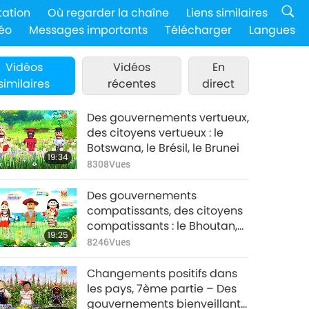
tation
Où regarder la chaîne
Liens similaires
éo
Messages importants
Télécharger
Langues
Vidéos
Vidéos
En
similaires
récentes
direct
Des gouvernements vertueux,
des citoyens vertueux : le
Botswana, le Brésil, le Brunei
19:34
8308
Vues
Des gouvernements
compatissants, des citoyens
compatissants : le Bhoutan,
19:25
la Bolivie, et la Bosnie-
8246
Vues
Herzégovine
Changements positifs dans
les pays, 7ème partie – Des
gouvernements bienveillants,