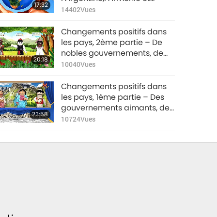
17:32
Aruba
14402
Vues
Changements positifs dans
les pays, 2ème partie – De
nobles gouvernements, de
20:18
nobles citoyens: Andorre,
10040
Vues
Angola, et Antigua-et-
Barbuda
Changements positifs dans
les pays, 1ème partie – Des
gouvernements aimants, des
23:58
citoyens aimants :
10724
Vues
l’Afghanistan, l’Albanie et
l’Algérie