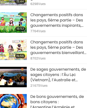
15:44
Des citoyens bienveillants :
6298
Vues
Belgique, Belize et Bénin
Changements positifs dans
les pays, 6ème partie – Des
gouvernements inspirants,
15:53
des citoyens inspirants :
7764
Vues
Bangladesh, Barbade et
Bélarus
Changements positifs dans
les pays, 5ème partie – Des
gouvernements bienveillants
15:56
et citoyens bienveillants :
8702
Vues
Azerbaïdjan, Bahamas et
Bahreïn
De sages gouvernements, de
sages citoyens : l’Âu Lạc
(Vietnam), l’Australie et
18:44
l’Autriche
21675
Vues
De bons gouvernements, de
bons citoyens :
l’Argentine,l’Arménie et