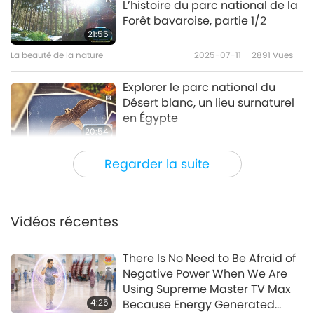
L’histoire du parc national de la
Forêt bavaroise, partie 1/2
21:55
La beauté de la nature
2025-07-11
2891
Vues
Explorer le parc national du
Désert blanc, un lieu surnaturel
en Égypte
20:54
La beauté de la nature
2025-07-05
3163
Vues
Regarder la suite
Le parc national de Yellowstone
: Le chef-d’œuvre vivant de la
Terre, partie 1/2
Vidéos récentes
24:11
La beauté de la nature
2025-02-28
3436
Vues
There Is No Need to Be Afraid of
Negative Power When We Are
Exploring the Earth’s Hidden
Using Supreme Master TV Max
Treasures: Lechuguilla Cave
4:25
Because Energy Generated