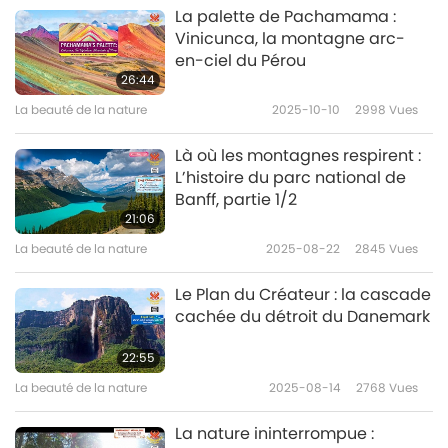
La palette de Pachamama :
Vinicunca, la montagne arc-
en-ciel du Pérou
26:44
La beauté de la nature
2025-10-10
2998
Vues
Là où les montagnes respirent :
L’histoire du parc national de
Banff, partie 1/2
21:06
La beauté de la nature
2025-08-22
2845
Vues
Le Plan du Créateur : la cascade
cachée du détroit du Danemark
22:55
La beauté de la nature
2025-08-14
2768
Vues
La nature ininterrompue :