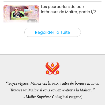
La beauté de la nature
2024-12-13
3303
Vues
Les pourparlers de paix
intérieurs de Maître, partie 1/2
38:45
Entre Maître et disciples
2026-08-06
860
Vues
Regarder la suite
La question de MAPA à Maître,
partie 1/2
25:38
Nouvelles d'exception
2026-08-05
7409
Vues
“Fast Charge” Is Wonderful Way
to Reconnect to GOD Within
Whenever Material World
“ Soyez végans. Maintenez la paix. Faites de bonnes actions.
3:46
Begins to Feel Too Imposing
Trouvez un Maître si vous voulez rentrer à la Maison. ”
Nouvelles d'exception
2026-08-05
1294
Vues
~ Maître Suprême Ching Hai (végane)
Nouvelles d'exception