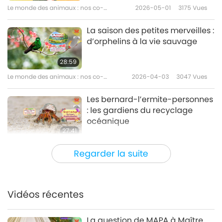
Le monde des animaux : nos co-
2026-05-01
3175
Vues
habitants
La saison des petites merveilles :
d’orphelins à la vie sauvage
28:59
Le monde des animaux : nos co-
2026-04-03
3047
Vues
habitants
Les bernard-l’ermite-personnes
: les gardiens du recyclage
océanique
27:41
Le monde des animaux : nos co-
2026-03-06
2532
Vues
Regarder la suite
habitants
Des cœurs inébranlables :
l’esprit loyal des animaux-
personnes
Vidéos récentes
25:30
Le monde des animaux : nos co-
2026-01-16
2892
Vues
La question de MAPA à Maître,