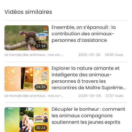
Vidéos similaires
Ensemble, on s’épanouit : la
contribution des animaux-
personnes d’assistance
27:34
Le monde des animaux : nos co-
2026-06-26
2630
Vues
habitants
Explorer la nature aimante et
intelligente des animaux-
personnes à travers les
24:35
rencontres de Maître Suprême
Ching Hai (végane) : 1e partie
Le monde des animaux : nos co-
2026-05-06
3737
Vues
d’une série
habitants
Décupler le bonheur : comment
les animaux compagnons
soutiennent les jeunes esprits
30:24