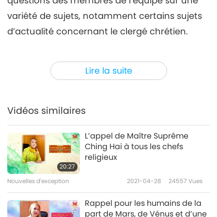
questions des membres de l’équipe sur une
variété de sujets, notamment certains sujets
d’actualité concernant le clergé chrétien.
(Maître, dans des nouvelles récentes, il est
Lire la suite
rapporté que le Vatican réaffirme sa position
contre le mariage des homosexuels, en
disant : « Dieu ne peut pas bénir le péché. » Il a
Vidéos similaires
exclu toute possibilité que les couples de
même sexe reçoivent une bénédiction
L’appel de Maître Suprême
Ching Hai à tous les chefs
chrétienne pour leur mariage. Maître, seriez-
religieux
Vous en mesure de partager Votre opinion à
20:27
ce sujet ? Est-il vrai que c’est un péché et que
Nouvelles d'exception
2021-04-28
24557
Vues
Dieu ne peut pas bénir un tel mariage ?)
Rappel pour les humains de la
part de Mars, de Vénus et d’une