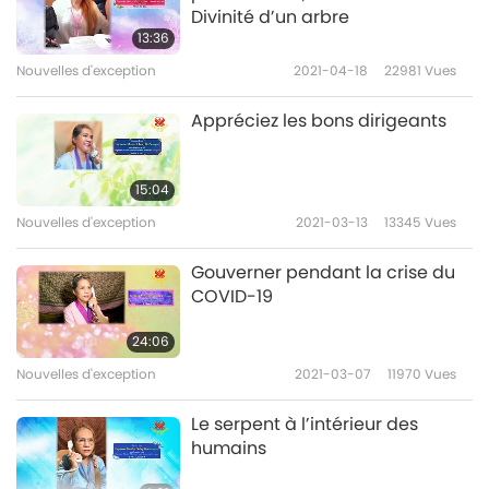
(Maître, pourquoi y a-t-il tant de scandales
Divinité d’un arbre
13:36
sexuels impliquant le clergé dans le
Nouvelles d'exception
2021-04-18
22981
Vues
christianisme ?)
Appréciez les bons dirigeants
Maître la plus compatissante, notre gratitude
pour Votre empathie et protection sans fin
15:04
pour les sans défense, tandis que Vous nous
Nouvelles d'exception
2021-03-13
13345
Vues
rappelez que l’amour et le pardon sont
Gouverner pendant la crise du
toujours la réponse. À travers Votre exemple
COVID-19
inspirant, puissions-nous apprendre à
24:06
comprendre et avoir de l’empathie pour les
Nouvelles d'exception
2021-03-07
11970
Vues
uns et les autres, voyant ainsi la vraie façon
Le serpent à l’intérieur des
de vivre des enfants de Dieu bienveillants.
humains
Puisse Maître toujours avoir une excellente