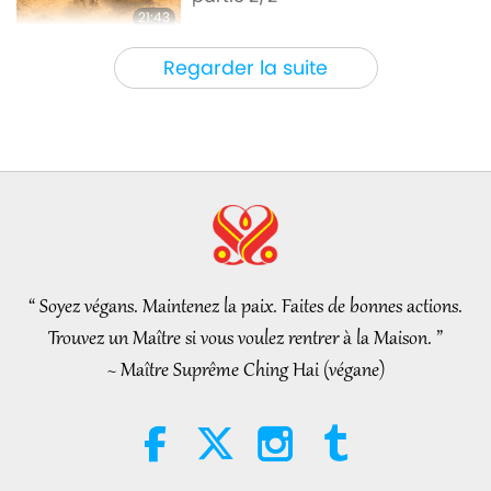
21:43
Paroles de sagesse
2026-08-06
57
Vues
Regarder la suite
Tammy Fry (végane) : Semer les
graines d’un monde plus
bienveillant, partie 1/2
19:47
Élite Végé
2026-08-06
52
Vues
Les pourparlers de paix
intérieurs de Maître, partie 1/2
“ Soyez végans. Maintenez la paix. Faites de bonnes actions.
38:45
Trouvez un Maître si vous voulez rentrer à la Maison. ”
Entre Maître et disciples
2026-08-06
1137
Vues
~ Maître Suprême Ching Hai (végane)
Spanish court upholds rights of
vegan meat producer in legal
challenge.
2:01