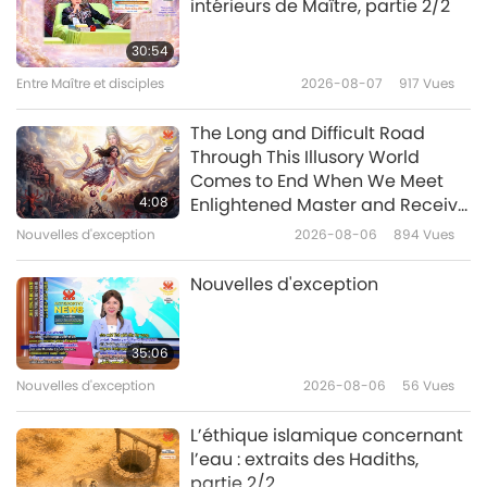
intérieurs de Maître, partie 2/2
Bob Love – Soyez un végan
ouvert et positif
30:54
Entre Maître et disciples
2026-08-07
917
Vues
10:57
Le pays des merveilles des enfants
2020-08-29
5907
Vues
The Long and Difficult Road
Through This Illusory World
Jonas et la baleine
Comes to End When We Meet
4:08
Enlightened Master and Receive
Initiation
Nouvelles d'exception
2026-08-06
894
Vues
13:03
Le pays des merveilles des enfants
2020-08-15
6152
Vues
Nouvelles d'exception
King Zoom (végan) : Œuvrer
pour un avenir compatissant,
35:06
partie 1/2
Nouvelles d'exception
2026-08-06
56
Vues
12:55
Le pays des merveilles des enfants
2020-08-01
5689
Vues
L’éthique islamique concernant
l’eau : extraits des Hadiths,
partie 2/2