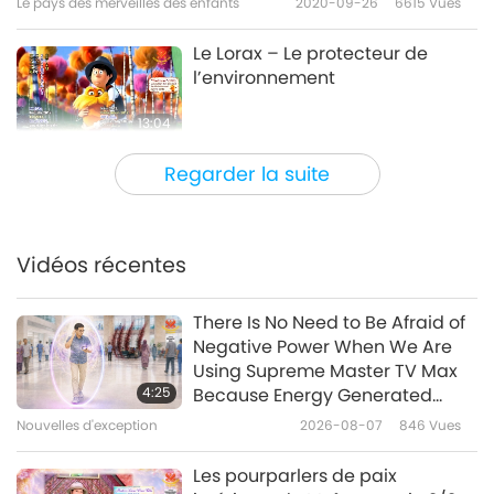
Le pays des merveilles des enfants
2020-09-26
6615
Vues
Le Lorax – Le protecteur de
l’environnement
13:04
Le pays des merveilles des enfants
2020-09-19
6094
Vues
Regarder la suite
De bonnes habitudes d’hygiène
Vidéos récentes
14:01
Le pays des merveilles des enfants
2020-09-12
5154
Vues
There Is No Need to Be Afraid of
Negative Power When We Are
Anna et ses amis animaux
Using Supreme Master TV Max
4:25
Because Energy Generated
from It Is Far More Powerful than
Nouvelles d'exception
2026-08-07
846
Vues
13:51
Any Negative Entity
Le pays des merveilles des enfants
2020-09-05
5744
Vues
Les pourparlers de paix