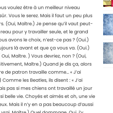
ous voulez être à un meilleur niveau
n sûr. Vous le serez. Mais il faut un peu plus
s. (Oui, Maître.) Je pense qu’il vaut peut-
au pour y travailler seule, et le grand
s avons le choix, n’est-ce pas ? (Oui.)
jours là avant et que ça vous va. (Oui.)
Oui, Maître. ) Vous devriez, non ? (Oui,
nitivement, Maître.) Quand je dis ça, alors
re de patron travaille comme… « J’ai
 Comme les Beatles, ils disent : « J’ai
is pas si mes chiens ont travaillé un jour
i belle vie. Choyés et aimés et oh, une vie
ux. Mais il n’y en a pas beaucoup d’aussi
rai, Maître.) Quel dommage. Oui, j’y