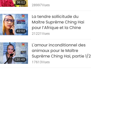
36:02
28997
Vues
La tendre sollicitude du
Maître Suprême Ching Hai
pour l’Afrique et la Chine
42:02
21221
Vues
L'amour inconditionnel des
animaux pour le Maître
Suprême Ching Hai, partie 1/2
1:20:49
17613
Vues