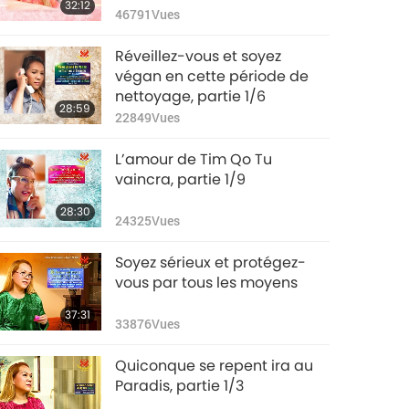
32:12
46791
Vues
Réveillez-vous et soyez
végan en cette période de
nettoyage, partie 1/6
28:59
22849
Vues
L’amour de Tim Qo Tu
vaincra, partie 1/9
28:30
24325
Vues
Soyez sérieux et protégez-
vous par tous les moyens
37:31
33876
Vues
Quiconque se repent ira au
Paradis, partie 1/3