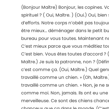
(Bonjour Maître) Bonjour, les copines. V
spirituel ? ( Oui, Maître. ) (Oui.) Oui, bie
d’efforts. Notre corps n’obéit pas toujour
être mieux… déménager dans le petit bure
bureau pour vous toutes. Maintenant nou
C’est mieux parce que vous méditiez tou
C’est bien. Vous êtes toutes d’accord ? ( 
Maître.) Je suis la patronne, non ? (Défi
c’est comme ça. (Oui, Maître.) Quel gen
travaillé comme un chien. » (Oh, Maître.)
travaillé comme un chien. » Non, je ne sa
comme moi. Non, jamais. Ils ont eu une s
merveilleuse. Ce sont des chiens chance
chanceux que ça dans le monde. (C’est v