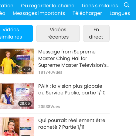
tation
Où regarder la chaîne
Liens similaires
éo
Messages importants
Télécharger
Langues
Vidéos
Vidéos
En
similaires
récentes
direct
Message from Supreme
Master Ching Hai for
Supreme Master Television’s
7:51
3rd Anniversary
181740
Vues
PAIX : la vision plus globale
du Service Public, partie 1/10
28:05
20538
Vues
Qui pourrait réellement être
racheté ? Partie 1/11