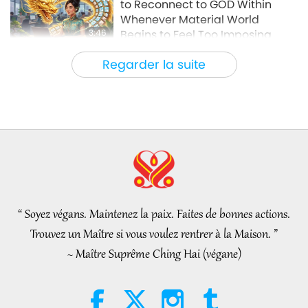
to Reconnect to GOD Within
Whenever Material World
3:46
Begins to Feel Too Imposing
Nouvelles d'exception
2026-08-05
1153
Vues
Regarder la suite
Nouvelles d'exception
38:07
Nouvelles d'exception
2026-08-05
231
Vues
L’éthique islamique concernant
l’eau : extraits des Hadiths,
partie 1/2
“ Soyez végans. Maintenez la paix. Faites de bonnes actions.
22:27
Trouvez un Maître si vous voulez rentrer à la Maison. ”
Paroles de sagesse
2026-08-05
218
Vues
~ Maître Suprême Ching Hai (végane)
Au-delà du calcium : les
habitudes quotidiennes qui
façonnent vos os