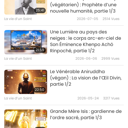
(végétarien) : Prophète d’une
25:41
nouvelle humanité, partie 1/3
La vie d’un Saint
2026-07-05
2514
Vues
Une Lumière au pays des
neiges : le corps arc-en-ciel de
Son Éminence Khenpo Achö
21:59
Rinpoché, partie 1/2
La vie d’un Saint
2026-06-06
2999
Vues
Le Vénérable Aniruddha
(végan) : La vision de l’Œil Divin,
partie 1/2
22:50
La vie d’un Saint
2026-05-24
3217
Vues
Grande Mère Isis : gardienne de
l’ordre sacré, partie 1/3