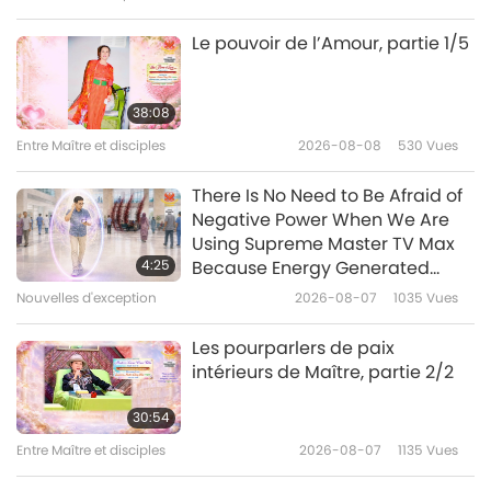
communication
Le monde des animaux : nos co-
2026-01-02
3098
Vues
Le pouvoir de l’Amour, partie 1/5
habitants
The Ruthless Slaughter of
Reindeer (In Swedish)
38:08
Entre Maître et disciples
2026-08-08
530
Vues
12:41
Le monde des animaux : nos co-habitants
2011-12-31
4593
Vues
There Is No Need to Be Afraid of
Negative Power When We Are
They Shoot Babies, Dont They?
Using Supreme Master TV Max
The Canadian Seal Hunt Part 2
4:25
Because Energy Generated
from It Is Far More Powerful than
Nouvelles d'exception
2026-08-07
1035
Vues
13:37
Any Negative Entity
Le monde des animaux : nos co-habitants
2011-12-31
4369
Vues
Les pourparlers de paix
intérieurs de Maître, partie 2/2
The Unconscionable Cruelty
Behind Meat: An Interview with
30:54
Dr. Jeffrey Masson
Entre Maître et disciples
2026-08-07
1135
Vues
12:43
Le monde des animaux : nos co-habitants
2011-12-31
4597
Vues