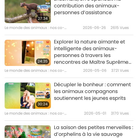
contribution des animaux-
personnes d’assistance
27:34
Le monde des animaux : nos co-
2026-06-26
2615
Vues
habitants
Explorer la nature aimante et
intelligente des animaux-
personnes à travers les
24:35
rencontres de Maître Suprême
Ching Hai (végane) : 1e partie
Le monde des animaux : nos co-
2026-05-06
3721
Vues
d’une série
habitants
Décupler le bonheur : comment
les animaux compagnons
soutiennent les jeunes esprits
30:24
Le monde des animaux : nos co-
2026-05-01
3170
Vues
habitants
La saison des petites merveilles :
d’orphelins à la vie sauvage