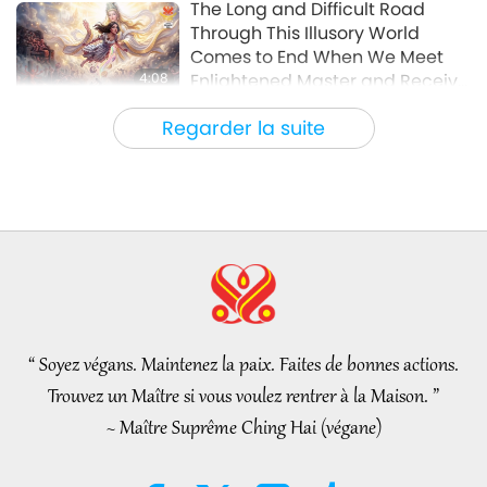
The Long and Difficult Road
Through This Illusory World
Comes to End When We Meet
4:08
Enlightened Master and Receive
Initiation
Nouvelles d'exception
2026-08-06
1124
Vues
Regarder la suite
Nouvelles d'exception
35:06
Nouvelles d'exception
2026-08-06
305
Vues
L’éthique islamique concernant
l’eau : extraits des Hadiths,
partie 2/2
“ Soyez végans. Maintenez la paix. Faites de bonnes actions.
21:43
Trouvez un Maître si vous voulez rentrer à la Maison. ”
Paroles de sagesse
2026-08-06
364
Vues
~ Maître Suprême Ching Hai (végane)
Tammy Fry (végane) : Semer les
graines d’un monde plus