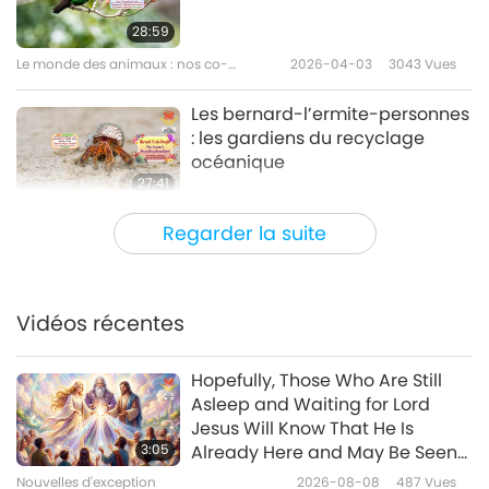
28:59
Le monde des animaux : nos co-
2026-04-03
3043
Vues
habitants
Les bernard-l’ermite-personnes
: les gardiens du recyclage
océanique
27:41
Le monde des animaux : nos co-
2026-03-06
2528
Vues
Regarder la suite
habitants
Des cœurs inébranlables :
l’esprit loyal des animaux-
personnes
Vidéos récentes
25:30
Le monde des animaux : nos co-
2026-01-16
2883
Vues
Hopefully, Those Who Are Still
habitants
Asleep and Waiting for Lord
Discuter avec votre chien
Jesus Will Know That He Is
compagnon pour le Nouvel An
3:05
Already Here and May Be Seen
grâce aux boutons de
on Supreme Master Television
Nouvelles d'exception
2026-08-08
487
Vues
28:46