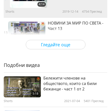
4:14
Shorts
2019-12-14
4754
Преглед
НОВИНИ ЗА МИР ПО СВЕТА -
Част 13
13
3:16
Гледайте още
Shorts
2020-04-17
4298
Преглед
НОВИНИ ЗА МИР ПО СВЕТА -
Част 14
Подобни видеа
14
3:43
Бележити членове на
Shorts
2020-04-17
4772
Преглед
обществото, които са били
бежанци - част 1 от 2
НОВИНИ ЗА МИР ПО СВЕТА -
5:18
Част 15
Shorts
2021-07-04
5401
Преглед
15
3:05