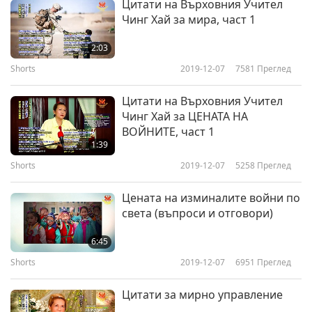
Цитати на Върховния Учител
Shorts
2020-05-31
4286
Преглед
Чинг Хай за мира, част 1
НОВИНИ ЗА МИР ПО СВЕТА -
2:03
Част 16
Shorts
2019-12-07
7581
Преглед
16
4:28
Цитати на Върховния Учител
Shorts
2020-09-01
4472
Преглед
Чинг Хай за ЦЕНАТА НА
ВОЙНИТЕ, част 1
НОВИНИ ЗА МИР ПО СВЕТА -
1:39
Част 17
Shorts
2019-12-07
5258
Преглед
17
4:30
Цената на изминалите войни по
Shorts
2020-11-25
4772
Преглед
света (въпроси и отговори)
НОВИНИ ЗА МИР ПО СВЕТА -
6:45
Част 18
Shorts
2019-12-07
6951
Преглед
18
4:11
Цитати за мирно управление
Shorts
2021-03-05
4820
Преглед