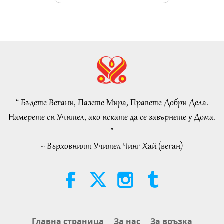
Важните Новини
38:07
Важните Новини
2026-08-05
207
Преглед
Islamic Ethics on Water:
Selections from the Hadith, Part 1
of 2
“ Бъдете Вегани, Пазете Мира, Правете Добри Дела.
22:27
Намерете си Учител, ако искате да се завърнете у Дома.
Слова на Мъдростта
2026-08-05
197
Преглед
”
~ Върховният Учител Чинг Хай (веган)
Beyond Calcium: The Everyday
Habits That Shape Your Bones
21:56
Здравословен начин на живот
2026-08-05
240
Преглед
The Moon: Our Bright Celestial
Главна страница
За нас
За връзка