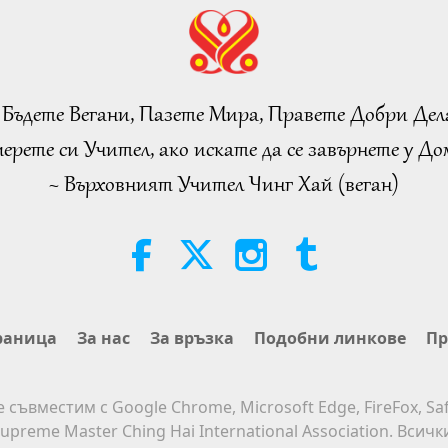
 Бъдете Вегани, Пазете Мира, Правете Добри Дел
ерете си Учител, ако искате да се завърнете у Дом
~ Върховният Учител Чинг Хай (веган)
раница
За нас
За връзка
Подобни линкове
Пр
е съвместим с Google Chrome, Microsoft Edge, FireFox, Saf
upreme Master Ching Hai International Association. Всич