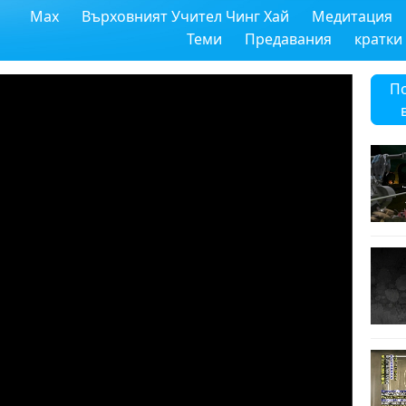
Max
Върховният Учител Чинг Хай
Медитация
Теми
Предавания
кратки
П