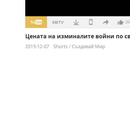
26
Цената на изминалите войни по св
2019-12-07
Shorts
/
Създавай Мир