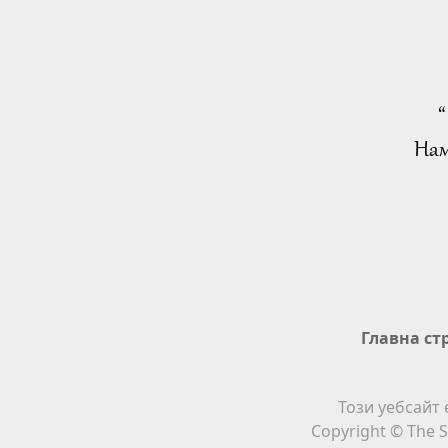
“
Нам
Главна ст
Този уебсайт 
Copyright © The S