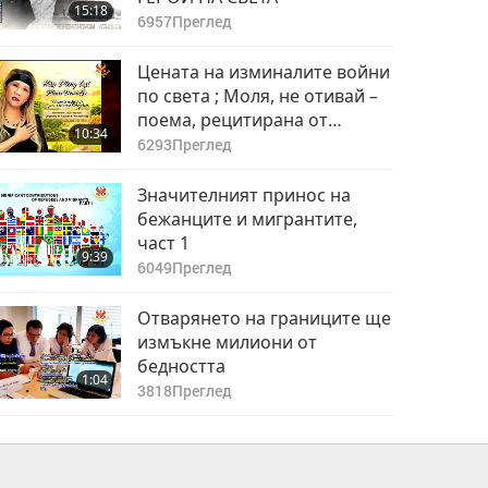
15:18
6957
Преглед
Цената на изминалите войни
по света ; Моля, не отивай –
поема, рецитирана от
10:34
Върховния Учител Чинг Хай
6293
Преглед
Значителният принос на
бежанците и мигрантите,
част 1
9:39
6049
Преглед
Отварянето на границите ще
измъкне милиони от
бедността
1:04
3818
Преглед