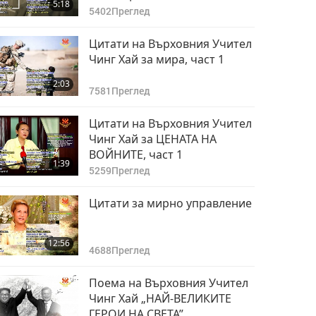
5:18
5402
Преглед
Цитати на Върховния Учител
Чинг Хай за мира, част 1
2:03
7581
Преглед
Цитати на Върховния Учител
Чинг Хай за ЦЕНАТА НА
ВОЙНИТЕ, част 1
1:39
5259
Преглед
Цитати за мирно управление
12:56
4688
Преглед
Поема на Върховния Учител
Чинг Хай „НАЙ-ВЕЛИКИТЕ
ГЕРОИ НА СВЕТА”