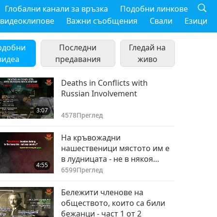
Глобални канали за връзка
Подобни линкове
 видеоклипове
Важни съобщения
Свали
Езици
одобни
Последни
Гледай на
видеа
предавания
живо
Deaths in Conflicts with
Russian Involvement
3:07
4578
Преглед
На кръвожадни
нашественици мястото им е
в лудницата - не в някоя
4:55
страна!
6599
Преглед
Бележити членове на
обществото, които са били
бежанци - част 1 от 2