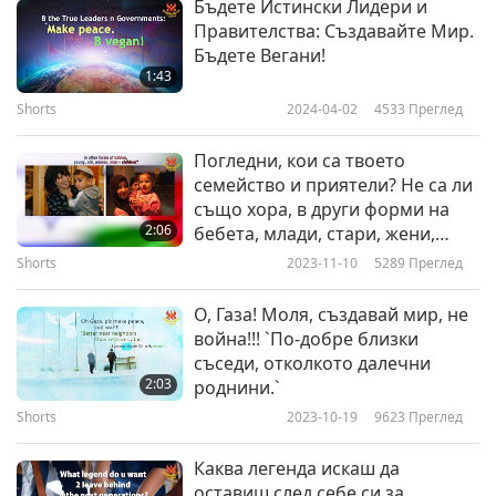
Бъдете Истински Лидери и
Shorts
2020-05-31
4334
Преглед
Правителства: Създавайте Мир.
Бъдете Вегани!
НОВИНИ ЗА МИР ПО СВЕТА -
1:43
Част 16
Shorts
2024-04-02
4533
Преглед
16
4:28
Погледни, кои са твоето
Shorts
2020-09-01
4514
Преглед
семейство и приятели? Не са ли
също хора, в други форми на
НОВИНИ ЗА МИР ПО СВЕТА -
2:06
бебета, млади, стари, жени,
Част 17
мъже и деца? Сега погледни
Shorts
2023-11-10
5289
Преглед
17
враговете си. Не са ли същите?
4:30
Хвърли оръжието! Стиснете си
О, Газа! Моля, създавай мир, не
Shorts
2020-11-25
4822
Преглед
ръцете!
война!!! `По-добре близки
съседи, отколкото далечни
НОВИНИ ЗА МИР ПО СВЕТА -
2:03
роднини.`
Част 18
Shorts
2023-10-19
9623
Преглед
18
4:11
Каква легенда искаш да
Shorts
2021-03-05
4860
Преглед
оставиш след себе си за