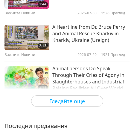
1:44
Важните Новини
Важните Новини
2026-07-30
1528
Преглед
10
A Heartline from Dr. Bruce Perry
30:34
and Animal Rescue Kharkiv in
Kharkiv, Ukraine (Ureign)
Важните Новини
2019-05-10
4963
Преглед
2:13
Важните Новини
Важните Новини
2026-07-29
1921
Преглед
11
Animal-persons Do Speak
28:11
Through Their Cries of Agony in
Slaughterhouses and Industrial
Важните Новини
2019-05-11
5644
Преглед
3:11
Raising Facilities All Over World. It
Is That Humans Generally Don’t
Важните Новини
Важните Новини
2026-07-28
2013
Преглед
Гледайте още
See These Images or Turn Blind
12
Eye to Them
Sharing in Âu Lạc (Vietnam)
31:36
Journey to Spread Master’s Love
Throughout Country Is Carried
Важните Новини
2019-05-12
5530
Преглед
Последни предавания
4:40
Out