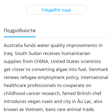
3
28:21
Гледайте още
Важните Новини
2019-05-03
5085
Преглед
Важните Новини
Подробности
4
29:23
Australia funds water quality improvements in
Важните Новини
2019-05-04
4958
Преглед
Iraq, South Sudan receives humanitarian
Важните Новини
supplies from CHINA, United States scientists
get closer to converting algae into fuel, Denmark
5
29:32
renews refugee employment policy, international
Важните Новини
2019-05-05
4964
Преглед
healthcare professionals to cooperate on
childhood cancer research, famed British chef
Важните Новини
introduces vegan roast and city in Âu Lạc, also
6
known as Vietnam, bans rare animal trade.
27:07