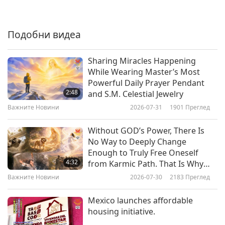
Важните Новини
2019-05-06
5104
Преглед
Подобни видеа
Важните Новини
7
Sharing Miracles Happening
30:20
While Wearing Master’s Most
Powerful Daily Prayer Pendant
Важните Новини
2019-05-07
5332
Преглед
2:48
and S.M. Celestial Jewelry
Важните Новини
Важните Новини
2026-07-31
1901
Преглед
8
Without GOD’s Power, There Is
27:03
No Way to Deeply Change
Enough to Truly Free Oneself
Важните Новини
2019-05-08
4914
Преглед
4:32
from Karmic Path. That Is Why
Following Five Precepts and
Важните Новини
Важните Новини
2026-07-30
2183
Преглед
Practicing Spiritually Are
9
Absolutely Essential, Especially on
Mexico launches affordable
Planet Like Ours, Which Has So
42:11
housing initiative.
Much Negative Karma
Важните Новини
2019-05-09
1223
Преглед