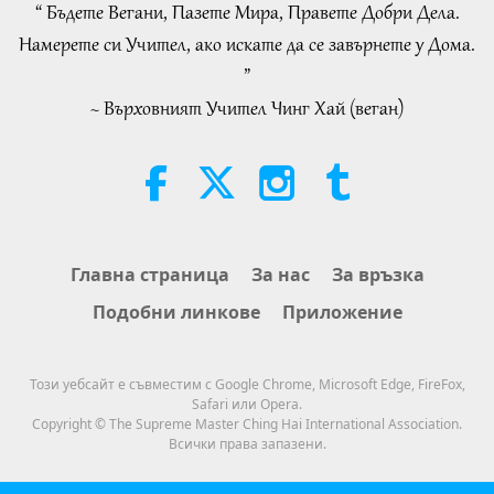
of 2
“ Бъдете Вегани, Пазете Мира, Правете Добри Дела.
29:23
21:43
Намерете си Учител, ако искате да се завърнете у Дома.
Важните Новини
2019-05-19
5265
Преглед
Слова на Мъдростта
2026-08-06
322
Преглед
”
Важните Новини
~ Върховният Учител Чинг Хай (веган)
Tammy Fry (vegan): Planting
Seeds for a Kinder World, Part 1
20
of 2
26:32
19:47
Важните Новини
2019-05-20
4967
Преглед
Веге елит
2026-08-06
271
Преглед
Важните Новини
Разговори за вътрешния мир на
Главна страница
За нас
За връзка
Учителя, част 1 от 2
Подобни линкове
Приложение
27:11
38:45
Важните Новини
2019-05-21
5311
Преглед
Между Учителя и учениците
2026-08-06
1268
Преглед
Този уебсайт е съвместим с Google Chrome, Microsoft Edge, FireFox,
Важните Новини
Safari или Opera.
Spanish court upholds rights of
Copyright © The Supreme Master Ching Hai International Association.
vegan meat producer in legal
Всички права запазени.
22
challenge.
27:45
2:01