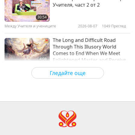
Учителя, част 2 от 2
16
Sharing Miraculous Story of
41:22
Being Revitalized
30:54
Важните Новини
2019-05-16
5345
Преглед
Между Учителя и учениците
2026-08-07
1049
Преглед
4:02
Важните Новини
Важните Новини
2026-07-25
2336
Преглед
The Long and Difficult Road
Through This Illusory World
17
Comes to End When We Meet
28:01
4:08
Enlightened Master and Receive
Важните Новини
2019-05-17
5409
Преглед
Initiation
Важните Новини
2026-08-06
1033
Преглед
Гледайте още
Важните Новини
Важните Новини
18
29:05
35:06
Важните Новини
2019-05-18
5248
Преглед
Важните Новини
2026-08-06
276
Преглед
Важните Новини
Islamic Ethics on Water:
Selections from the Hadith, Part 2
19