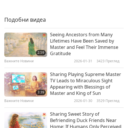
Важните Новини
2019-05-06
5123
Преглед
Подобни видеа
Важните Новини
7
Seeing Ancestors from Many
30:20
Lifetimes Have Been Saved by
Master and Feel Their Immense
Важните Новини
2019-05-07
5345
Преглед
2:59
Gratitude
Важните Новини
Важните Новини
2026-01-31
3423
Преглед
8
Sharing Playing Supreme Master
27:03
TV Leads to Miraculous Sight
Appearing with Blessings of
Важните Новини
2019-05-08
4926
Преглед
3:39
Master and King of Sun
Важните Новини
Важните Новини
2026-01-30
3529
Преглед
9
Sharing Sweet Story of
42:11
Befriending Duck Friends Near
Home: If Humans Only Perceived
Важните Новини
2019-05-09
1223
Преглед