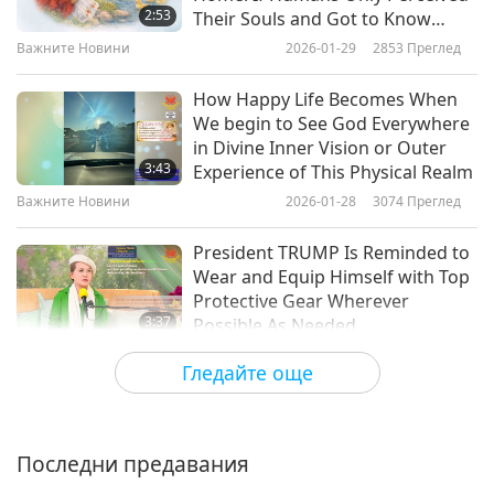
2:53
Their Souls and Got to Know
them, They All Would Just Have
Важните Новини
Важните Новини
2026-01-29
2853
Преглед
Only Love and Friendship Toward
10
These Wonderful Creatures from
How Happy Life Becomes When
GOD
30:34
We begin to See God Everywhere
in Divine Inner Vision or Outer
Важните Новини
2019-05-10
4980
Преглед
3:43
Experience of This Physical Realm
Важните Новини
Важните Новини
2026-01-28
3074
Преглед
11
President TRUMP Is Reminded to
28:11
Wear and Equip Himself with Top
Protective Gear Wherever
Важните Новини
2019-05-11
5659
Преглед
3:37
Possible As Needed
Важните Новини
Важните Новини
2026-01-28
5790
Преглед
Гледайте още
12
Sharing Mixed Happy and
31:36
Sorrowful Inner Vision: That Will
Come True if Not Much Changes
Важните Новини
2019-05-12
5543
Преглед
Последни предавания
5:31
in Human Hearts, Combined with