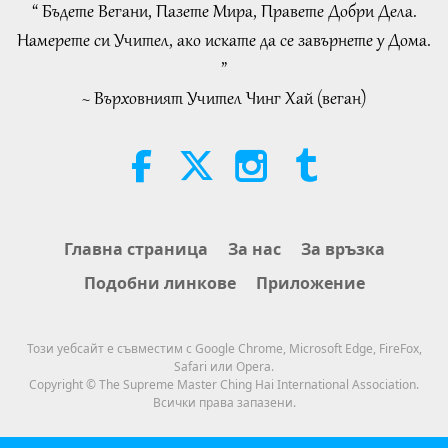
“ Бъдете Вегани, Пазете Мира, Правете Добри Дела.
29:23
34:52
Намерете си Учител, ако искате да се завърнете у Дома.
Важните Новини
2019-05-19
5275
Преглед
Важните Новини
2026-08-07
165
Преглед
”
Важните Новини
~ Върховният Учител Чинг Хай (веган)
Selections from “Pistis Sophia” –
Chapters 71 and 72, Part 1 of 2
20
26:32
19:35
Важните Новини
2019-05-20
4982
Преглед
Слова на Мъдростта
2026-08-07
200
Преглед
Важните Новини
Eating Our Way To Extinction,
Главна страница
За нас
За връзка
Part 1 of 6
21
Подобни линкове
Приложение
27:11
24:55
Важните Новини
2019-05-21
5330
Преглед
Пътешествие в сферите на красотата
2026-08-07
132
Преглед
Този уебсайт е съвместим с Google Chrome, Microsoft Edge, FireFox,
Важните Новини
Safari или Opera.
Разговори за вътрешния мир на
Copyright © The Supreme Master Ching Hai International Association.
Учителя, част 2 от 2
Всички права запазени.
22
27:45
30:54