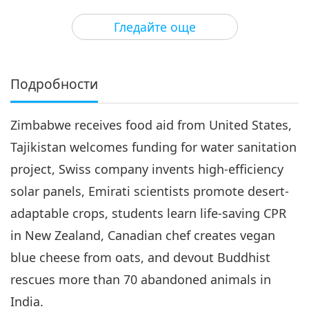
3
28:21
Гледайте още
Важните Новини
2019-05-03
5096
Преглед
Важните Новини
Подробности
4
29:23
Zimbabwe receives food aid from United States,
Важните Новини
2019-05-04
4972
Преглед
Tajikistan welcomes funding for water sanitation
Важните Новини
project, Swiss company invents high-efficiency
solar panels, Emirati scientists promote desert-
5
29:32
adaptable crops, students learn life-saving CPR
Важните Новини
2019-05-05
4985
Преглед
in New Zealand, Canadian chef creates vegan
blue cheese from oats, and devout Buddhist
Важните Новини
rescues more than 70 abandoned animals in
6
India.
27:07