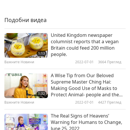
Важните Новини
2019-05-06
5144
Преглед
Подобни видеа
Важните Новини
7
United Kingdom newspaper
30:20
columnist reports that a vegan
Britain could feed 200 million
Важните Новини
2019-05-07
5368
Преглед
1:13
people.
Важните Новини
Важните Новини
2022-07-01
3664
Преглед
8
A Wise Tip from Our Beloved
27:03
Supreme Master Ching Hai:
Making Good Use of Masks to
Важните Новини
2019-05-08
4950
Преглед
1:32
Protect Animal- people and the
Environment
Важните Новини
Важните Новини
2022-07-01
4427
Преглед
9
The Real Signs of Heavens’
42:11
Warning for Humans to Change,
June 25, 2022
Важните Новини
2019-05-09
1223
Преглед