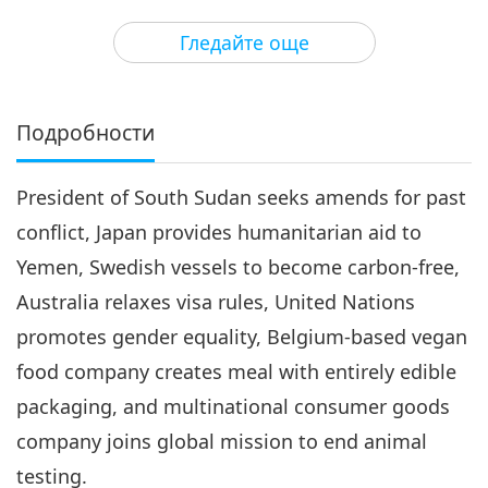
3
28:21
Гледайте още
Важните Новини
2019-05-03
5117
Преглед
Важните Новини
Подробности
4
29:23
President of South Sudan seeks amends for past
Важните Новини
2019-05-04
4985
Преглед
conflict, Japan provides humanitarian aid to
Важните Новини
Yemen, Swedish vessels to become carbon-free,
Australia relaxes visa rules, United Nations
5
29:32
promotes gender equality, Belgium-based vegan
Важните Новини
2019-05-05
5010
Преглед
food company creates meal with entirely edible
packaging, and multinational consumer goods
Важните Новини
company joins global mission to end animal
6
testing.
27:07