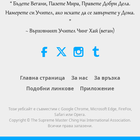
“ Бъдете Вегани, Пазете Мира, Правете Добри Дела.
29:23
32:43
Намерете си Учител, ако искате да се завърнете у Дома.
Важните Новини
2019-05-19
5290
Преглед
Между Учителя и учениците
2026-08-09
769
Преглед
”
Важните Новини
~ Върховният Учител Чинг Хай (веган)
Hopefully, Those Who Are Still
Asleep and Waiting for Lord Jesus
20
Will Know That He Is Already Here
26:32
3:05
and May Be Seen on Supreme
Важните Новини
2019-05-20
4995
Преглед
Master Television
Важните Новини
2026-08-08
1047
Преглед
Важните Новини
Важните Новини
Главна страница
За нас
За връзка
21
Подобни линкове
Приложение
27:11
35:07
Важните Новини
2019-05-21
5361
Преглед
Важните Новини
2026-08-08
214
Преглед
Този уебсайт е съвместим с Google Chrome, Microsoft Edge, FireFox,
Важните Новини
Safari или Opera.
Selections from “Pistis Sophia” –
Copyright © The Supreme Master Ching Hai International Association.
Chapters 71 and 72, Part 2 of 2
Всички права запазени.
22
27:45
18:52