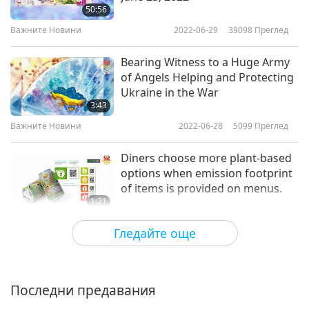
50:56
Важните Новини
Важните Новини
2022-06-29
39098
Преглед
10
Bearing Witness to a Huge Army
30:34
of Angels Helping and Protecting
Ukraine in the War
Важните Новини
2019-05-10
4995
Преглед
3:43
Важните Новини
Важните Новини
2022-06-28
5099
Преглед
11
Diners choose more plant-based
28:11
options when emission footprint
of items is provided on menus.
Важните Новини
2019-05-11
5684
Преглед
1:21
Важните Новини
Важните Новини
2022-06-27
3361
Преглед
Гледайте още
12
Wondrous Heavenly Master
31:36
Power Infused Through Supreme
Master Ching Hai’s Precious
Важните Новини
2019-05-12
5567
Преглед
Последни предавания
3:16
Celestial Jewelry