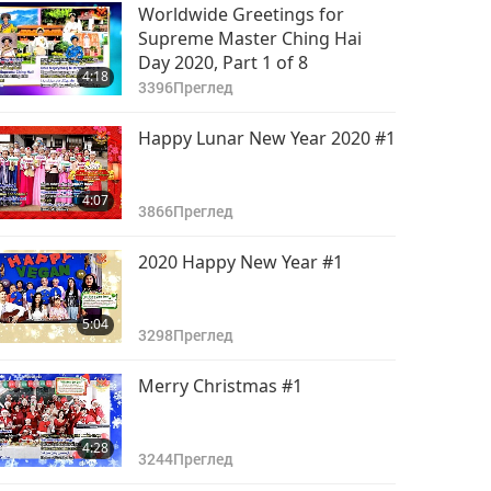
Worldwide Greetings for
Supreme Master Ching Hai
Day 2020, Part 1 of 8
4:18
3396
Преглед
Happy Lunar New Year 2020 #1
4:07
3866
Преглед
2020 Happy New Year #1
5:04
3298
Преглед
Merry Christmas #1
4:28
3244
Преглед