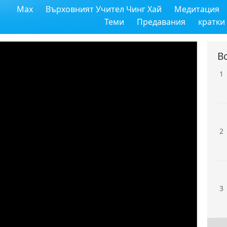
Max
Върховният Учител Чинг Хай
Медитация
Теми
Предавания
кратки
В
1
2
3