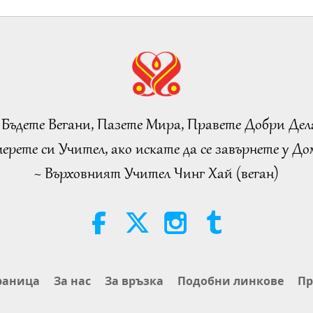
 Бъдете Вегани, Пазете Мира, Правете Добри Дел
ерете си Учител, ако искате да се завърнете у Дом
~ Върховният Учител Чинг Хай (веган)
раница
За нас
За връзка
Подобни линкове
Пр