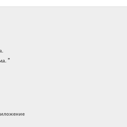
а.
а. ”
иложение