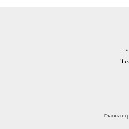
“
Нам
Главна ст