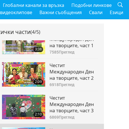
Глобални канали за връзка
Подобни линкове
 видеоклипове
Важни съобщения
Свали
Езици
сички части
(4/5)
Честит
Международен Ден
на творците, част 1
3:38
7585
Преглед
Честит
Международен Ден
на творците, част 2
2:09
6918
Преглед
Честит
Международен Ден
на творците, част 3
2:10
6869
Преглед