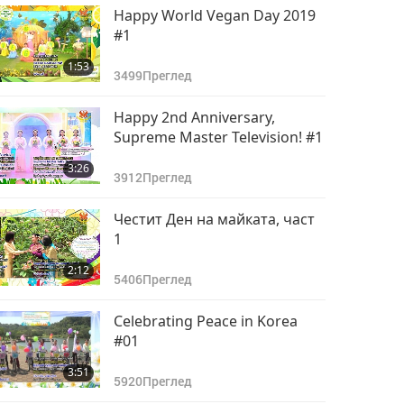
Happy World Vegan Day 2019
#1
1:53
3499
Преглед
Happy 2nd Anniversary,
Supreme Master Television! #1
3:26
3912
Преглед
Честит Ден на майката, част
1
2:12
5406
Преглед
Celebrating Peace in Korea
#01
3:51
5920
Преглед