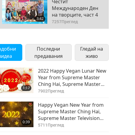
Честит
Международен Ден
на творците, част 4
3:42
7257
Преглед
Честит
Международен Ден
одобни
Последни
на творците, част 5
Гледай на
2:20
видеа
предавания
7108
Преглед
живо
2022 Happy Vegan Lunar New
Year from Supreme Master
Ching Hai, Supreme Master
1:17
Television team and Supreme
7902
Преглед
Master Ching Hai International
Association members (all
Happy Vegan New Year from
vegans)
Supreme Master Ching Hai,
Supreme Master Television
0:39
Team and Association
5711
Преглед
Members (all vegans)