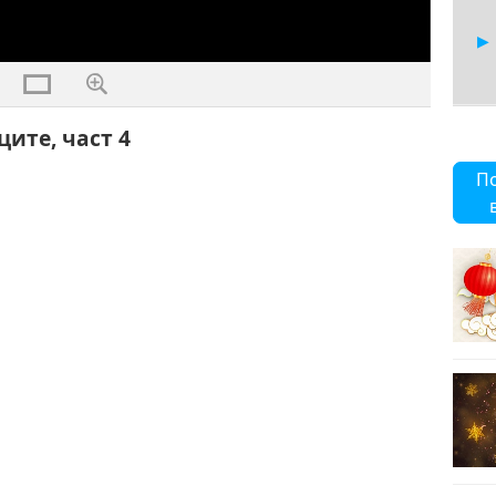
ите, част 4
5
П