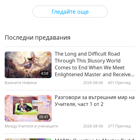
Светът на животните: нашите
2021-12-24
3964
Преглед
Гледайте още
съобитатели
New Year Special - Vegan
Mushroom Wellington
(Mushroom Filled Puff Pastry)
Последни предавания
16:30
Веганството: Благородният начин на
2021-12-26
10939
Преглед
The Long and Difficult Road
живот
Through This Illusory World
Animals’ Heartfelt Wishes for
Comes to End When We Meet
New Year 2021
4:08
Enlightened Master and Receive
Initiation
Важните Новини
2026-08-06
401
Преглед
13:07
Светът на животните: нашите
2021-01-01
4121
Преглед
Разговори за вътрешния мир на
съобитатели
Учителя, част 1 от 2
Happy Vegan New Year 2021
from Around the World, Part 1 of
38:45
5
Между Учителя и учениците
2026-08-06
377
Преглед
4:49
Shorts
2021-01-01
3660
Преглед