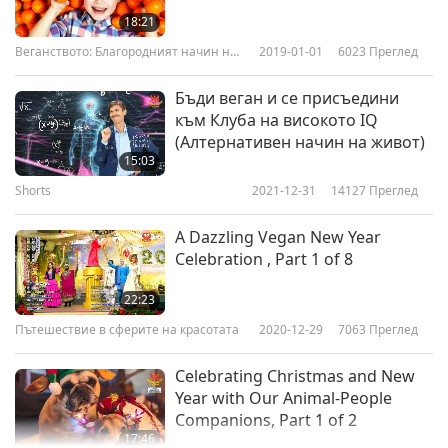
18:21
Веганството: Благородният начин на
2019-01-01
6023
Преглед
живот
Бъди веган и се присъедини
към Клуба на високото IQ
(Алтернативен начин на живот)
15:03
Shorts
2021-12-31
14127
Преглед
A Dazzling Vegan New Year
Celebration , Part 1 of 8
22:23
Пътешествие в сферите на красотата
2020-12-29
7063
Преглед
Celebrating Christmas and New
Year with Our Animal-People
Companions, Part 1 of 2
17:46