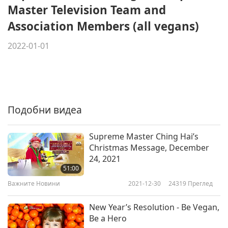
Master Television Team and
Association Members (all vegans)
2022-01-01
Подобни видеа
Supreme Master Ching Hai’s
Christmas Message, December
24, 2021
51:00
Важните Новини
2021-12-30
24319
Преглед
New Year’s Resolution - Be Vegan,
Be a Hero