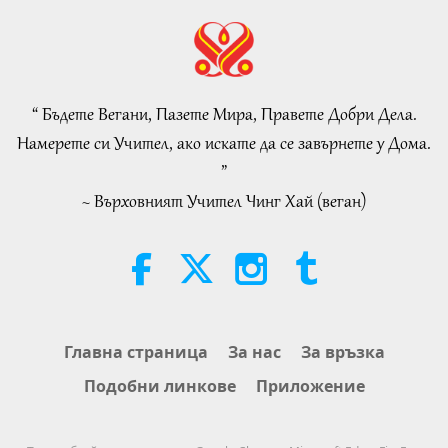
Важните Новини
2026-08-06
305
Преглед
Islamic Ethics on Water:
Selections from the Hadith, Part 2
of 2
“ Бъдете Вегани, Пазете Мира, Правете Добри Дела.
21:43
Намерете си Учител, ако искате да се завърнете у Дома.
Слова на Мъдростта
2026-08-06
359
Преглед
”
~ Върховният Учител Чинг Хай (веган)
Tammy Fry (vegan): Planting
Seeds for a Kinder World, Part 1
of 2
19:47
Веге елит
2026-08-06
297
Преглед
Разговори за вътрешния мир на
Главна страница
За нас
За връзка
Учителя, част 1 от 2
Подобни линкове
Приложение
38:45
Между Учителя и учениците
2026-08-06
1359
Преглед