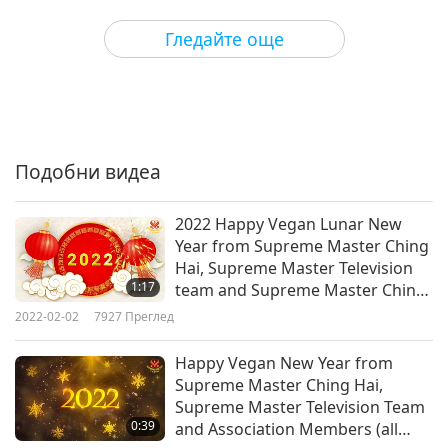
3:40
Гледайте още
2020-01-01
2653
Преглед
Подобни видеа
2022 Happy Vegan Lunar New
Year from Supreme Master Ching
Hai, Supreme Master Television
1:17
team and Supreme Master Ching
Hai International Association
2022-02-02
7927
Преглед
members (all vegans)
Happy Vegan New Year from
Supreme Master Ching Hai,
Supreme Master Television Team
0:39
and Association Members (all