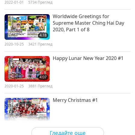
vegans)
2022-01-01
5734
Преглед
Worldwide Greetings for
Supreme Master Ching Hai Day
2020, Part 1 of 8
4:18
2020-10-25
3421
Преглед
Happy Lunar New Year 2020 #1
4:07
2020-01-25
3881
Преглед
Merry Christmas #1
4:28
2019-12-25
3262
Преглед
Гледайте още