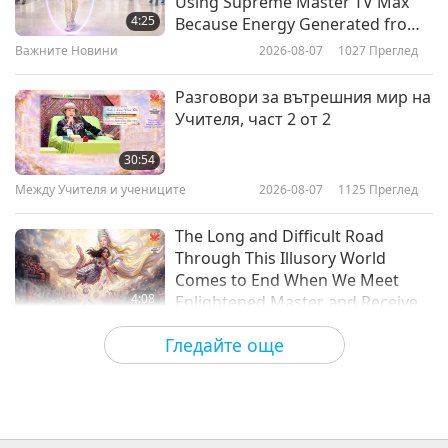
Using Supreme Master TV Max
4:25
Because Energy Generated from
It Is Far More Powerful than Any
Важните Новини
2026-08-07
1027
Преглед
3:51
Negative Entity
2019-04-27
5929
Преглед
Разговори за вътрешния мир на
Учителя, част 2 от 2
Честит Международен Ден на
творците, част 1
30:54
Между Учителя и учениците
2026-08-07
1125
Преглед
3:38
2019-04-03
7602
Преглед
The Long and Difficult Road
Through This Illusory World
Comes to End When We Meet
4:08
Enlightened Master and Receive
Initiation
Важните Новини
2026-08-06
1109
Преглед
Гледайте още
Важните Новини
35:06