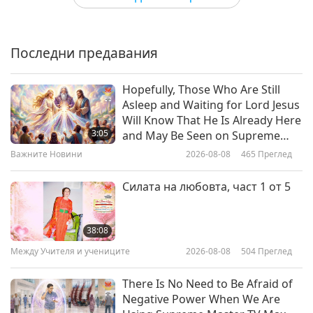
Happy World Vegan Day 2019 #1
Последни предавания
1:53
2019-11-01
3516
Преглед
Hopefully, Those Who Are Still
Asleep and Waiting for Lord Jesus
Happy 2nd Anniversary, Supreme
Will Know That He Is Already Here
Master Television! #1
3:05
and May Be Seen on Supreme
Master Television
Важните Новини
2026-08-08
465
Преглед
3:26
2019-10-03
3926
Преглед
Силата на любовта, част 1 от 5
Честит Ден на майката, част 1
38:08
Между Учителя и учениците
2026-08-08
504
Преглед
2:12
2019-05-12
5426
Преглед
There Is No Need to Be Afraid of
Negative Power When We Are
Celebrating Peace in Korea #01