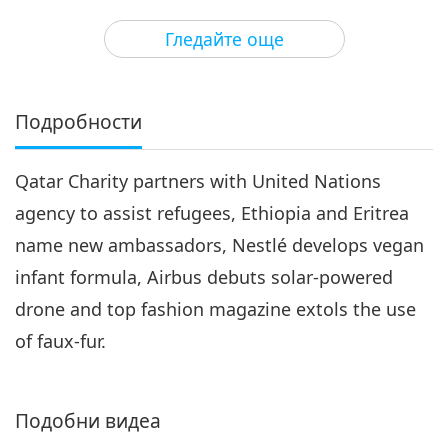
20:17
Гледайте още
Важните Новини
2018-09-03
4888
Преглед
Важните Новини
Подробности
4
23:10
Qatar Charity partners with United Nations
Важните Новини
2018-09-04
1860
Преглед
agency to assist refugees, Ethiopia and Eritrea
Важните Новини
name new ambassadors, Nestlé develops vegan
infant formula, Airbus debuts solar-powered
5
21:23
drone and top fashion magazine extols the use
Важните Новини
2018-09-05
4919
Преглед
of faux-fur.
Важните Новини
Подобни видеа
6
20:28