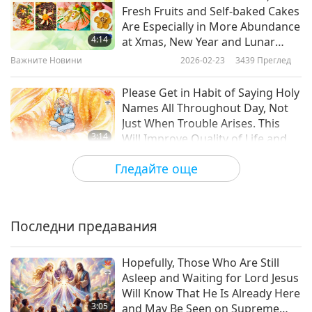
Fresh Fruits and Self-baked Cakes
Are Especially in More Abundance
Важните Новини
4:14
at Xmas, New Year and Lunar
10
New Year. They Are Meant to Be
Важните Новини
2026-02-23
3439
Преглед
Pleasant, Sweet Reminders for
20:33
Families’ Members to Be More
Please Get in Habit of Saying Holy
Важните Новини
2018-09-10
4877
Преглед
Caring for Each Other
Names All Throughout Day, Not
Just When Trouble Arises. This
Важните Новини
3:14
Will Improve Quality of Life and
11
Spiritual Practice
Важните Новини
2026-02-22
3480
Преглед
Гледайте още
21:01
Vegan Christmas Market in
Важните Новини
2018-09-11
4947
Преглед
Kaohsiung, Taiwan (Formosa)
Важните Новини
Последни предавания
3:13
12
Важните Новини
2026-02-22
3045
Преглед
Hopefully, Those Who Are Still
24:56
Asleep and Waiting for Lord Jesus
Seeing Master Truly Incarnation
Важните Новини
2018-09-12
4747
Преглед
Will Know That He Is Already Here
of Maitreya Buddha and Lord
3:05
and May Be Seen on Supreme