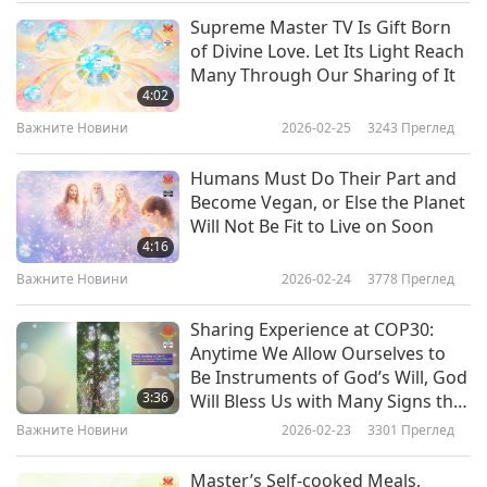
Supreme Master TV Is Gift Born
Важните Новини
2018-09-06
4742
Преглед
of Divine Love. Let Its Light Reach
Many Through Our Sharing of It
Важните Новини
4:02
7
Важните Новини
2026-02-25
3243
Преглед
22:03
Humans Must Do Their Part and
Важните Новини
2018-09-07
4694
Преглед
Become Vegan, or Else the Planet
Will Not Be Fit to Live on Soon
Важните Новини
4:16
8
Важните Новини
2026-02-24
3778
Преглед
24:42
Sharing Experience at COP30:
Важните Новини
2018-09-08
4861
Преглед
Anytime We Allow Ourselves to
Be Instruments of God’s Will, God
Важните Новини
3:36
Will Bless Us with Many Signs that
9
We Are Being Divinely Guided and
Важните Новини
2026-02-23
3301
Преглед
Cared for
20:39
Master’s Self-cooked Meals,
Важните Новини
2018-09-09
4629
Преглед