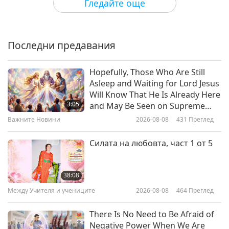
Гледайте още
Excerpts from The Six Enneads by
Plotinus (vegetarian) - On True
Happiness, Part 1 of 2
Последни предавания
12:03
Слова на Мъдростта
2022-06-17
4104
Преглед
Hopefully, Those Who Are Still
Asleep and Waiting for Lord Jesus
Selections from Holy Qur’an:
Will Know That He Is Already Here
Surahs 32 and 34, Part 1 of 2
3:05
and May Be Seen on Supreme
Master Television
Важните Новини
2026-08-08
431
Преглед
11:24
Слова на Мъдростта
2022-06-15
3678
Преглед
Силата на любовта, част 1 от 5
Connecting with God: From
“Thoughts in Solitude” by the
38:08
Reverend Thomas Merton
Между Учителя и учениците
2026-08-08
464
Преглед
10:46
(vegetarian), Part 1 of 2
Слова на Мъдростта
2022-06-13
3734
Преглед
There Is No Need to Be Afraid of
Negative Power When We Are