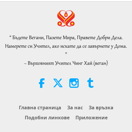
35:06
Важните Новини
2026-08-06
300
Преглед
Islamic Ethics on Water:
Selections from the Hadith, Part 2
of 2
“ Бъдете Вегани, Пазете Мира, Правете Добри Дела.
21:43
Намерете си Учител, ако искате да се завърнете у Дома.
Слова на Мъдростта
2026-08-06
351
Преглед
”
~ Върховният Учител Чинг Хай (веган)
Tammy Fry (vegan): Planting
Seeds for a Kinder World, Part 1
of 2
19:47
Веге елит
2026-08-06
294
Преглед
Разговори за вътрешния мир на
Главна страница
За нас
За връзка
Учителя, част 1 от 2
Подобни линкове
Приложение
38:45