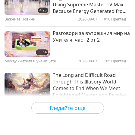
Of God’s Blessings: From “The
Using Supreme Master TV Max
City of God” by Saint Augustine of
4:25
Because Energy Generated from
Hippo (vegetarian), Part 1 of 2
It Is Far More Powerful than Any
Важните Новини
2026-08-07
1010
Преглед
11:52
Negative Entity
Слова на Мъдростта
2022-06-10
3623
Преглед
Разговори за вътрешния мир на
Учителя, част 2 от 2
Настоящата глобална ситуация:
Из `Любовта е единственото
30:54
решение` от Върховния Учител
Между Учителя и учениците
2026-08-07
1105
Преглед
16:07
Чинг Хай (веган), част 1 от 2
Слова на Мъдростта
2022-06-08
10909
Преглед
The Long and Difficult Road
Through This Illusory World
Comes to End When We Meet
4:08
Enlightened Master and Receive
Initiation
Важните Новини
2026-08-06
1095
Преглед
Гледайте още
Важните Новини