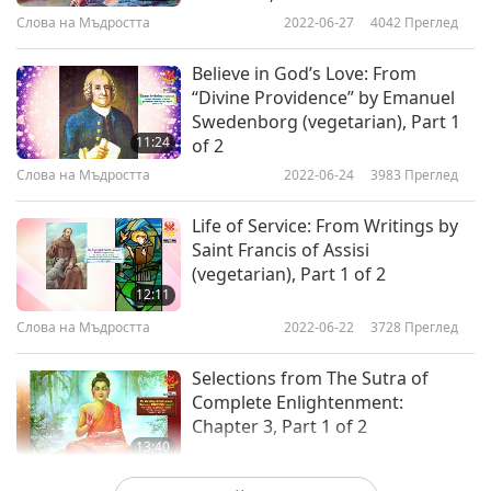
Слова на Мъдростта
2022-06-27
4042
Преглед
Believe in God’s Love: From
“Divine Providence” by Emanuel
Swedenborg (vegetarian), Part 1
11:24
of 2
Слова на Мъдростта
2022-06-24
3983
Преглед
Life of Service: From Writings by
Saint Francis of Assisi
(vegetarian), Part 1 of 2
12:11
Слова на Мъдростта
2022-06-22
3728
Преглед
Selections from The Sutra of
Complete Enlightenment:
Chapter 3, Part 1 of 2
13:40
Слова на Мъдростта
2022-06-20
4122
Преглед