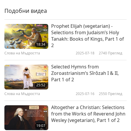
Подобни видеа
Prophet Elijah (vegetarian) -
Selections from Judaism’s Holy
Tanakh: Books of Kings, Part 1 of
18:34
2
Слова на Мъдростта
2025-07-18
2740
Преглед
Selected Hymns from
Zoroastrianism’s Sîrôzah I & II,
Part 1 of 2
25:52
Слова на Мъдростта
2025-07-16
2550
Преглед
Altogether a Christian: Selections
from the Works of Reverend John
Wesley (vegetarian), Part 1 of 2
19:07