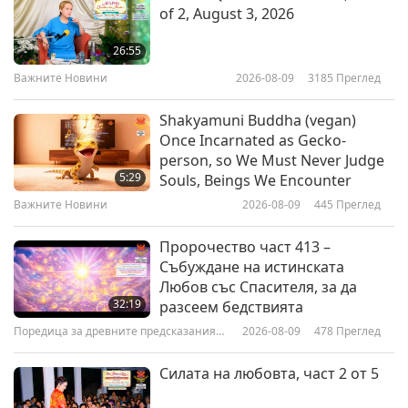
of 2, August 3, 2026
The Fool's Truth: From ‘Tiny Tales
of Nasruddin,’ an Enlightened
26:55
Sufi Master (vegan), Part 1 of 2
Важните Новини
2026-08-09
3185
Преглед
20:56
Слова на Мъдростта
2025-07-04
3091
Преглед
Shakyamuni Buddha (vegan)
Once Incarnated as Gecko-
Humility, Proper Conduct and the
person, so We Must Never Judge
Importance of Peace: From
5:29
Souls, Beings We Encounter
Judaism – The Talmud, Part 1 of 2
Важните Новини
2026-08-09
445
Преглед
22:58
Слова на Мъдростта
2025-07-02
2615
Преглед
Пророчество част 413 –
Събуждане на истинската
Selections from The Sutra on
Любов със Спасителя, за да
Contemplation of Buddha
32:19
разсеем бедствията
Amitayus (vegan): 14th – 15th
Поредица за древните предсказания
2026-08-09
478
Преглед
20:38
Contemplation, Part 1 of 2
за нашата планета
Слова на Мъдростта
2025-06-30
2750
Преглед
Силата на любовта, част 2 от 5
Excerpts from the 1999 European