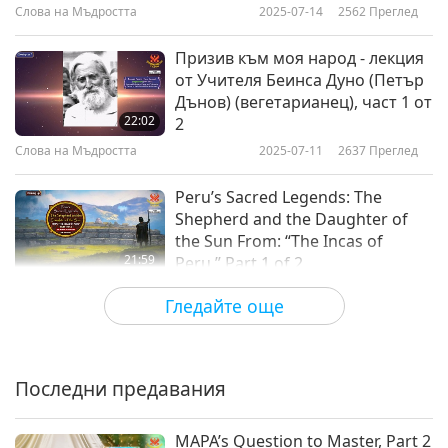
Слова на Мъдростта
2025-07-14
2562
Преглед
Призив към моя народ - лекция
от Учителя Беинса Дуно (Петър
Дънов) (вегетарианец), част 1 от
22:02
2
Слова на Мъдростта
2025-07-11
2637
Преглед
Peru’s Sacred Legends: The
Shepherd and the Daughter of
the Sun From: “The Incas of
21:59
Peru,” Part 1 of 2
Слова на Мъдростта
2025-07-09
2979
Преглед
Гледайте още
The True Self Within – Selections
From the Upanishads, an Ancient
Hindu Text, Part 1 of 2
Последни предавания
22:09
Слова на Мъдростта
2025-07-07
3608
Преглед
MAPA’s Question to Master, Part 2