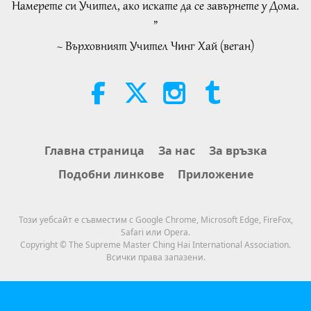
Намерете си Учител, ако искате да се завърнете у Дома.
Shorts
2026-08-08
309
Преглед
”
~ Върховният Учител Чинг Хай (веган)
Силата на любовта, част 1 от 5
38:08
Между Учителя и учениците
2026-08-08
920
Преглед
There Is No Need to Be Afraid of
Главна страница
За нас
За връзка
Negative Power When We Are
Подобни линкове
Приложение
Using Supreme Master TV Max
4:25
Because Energy Generated from
It Is Far More Powerful than Any
Важните Новини
2026-08-07
1280
Преглед
Този уебсайт е съвместим с Google Chrome, Microsoft Edge, FireFox,
Negative Entity
Safari или Opera.
Важните Новини
Copyright © The Supreme Master Ching Hai International Association.
Всички права запазени.
34:52
Важните Новини
2026-08-07
313
Преглед