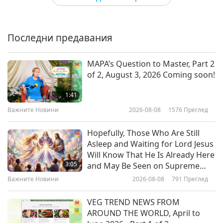
Sharing Ethereal Inner Visions
Важните Новини
from Reciting Most Powerful
Daily Prayer Every Day
Последни предавания
10
4:51
20:56
Важните Новини
2025-02-13
167642
Преглед
MAPA’s Question to Master, Part 2
Важните Новини
2017-10-12
4999
Преглед
of 2, August 3, 2026 Coming soon!
Whenever We Do Things for
Важните Новини
Others, We Should Recall the
1:41
Highest, the Greatest, and Know
11
Важните Новини
2026-08-08
1576
Преглед
4:15
We Are But Instrument of the
12:48
Divine
Важните Новини
2025-02-12
3161
Преглед
Hopefully, Those Who Are Still
Важните Новини
2017-10-13
5091
Преглед
Asleep and Waiting for Lord Jesus
We Do Meet in Inner Visions and
Will Know That He Is Already Here
Важните Новини
Can Talk Just As on Physical Plane
3:05
and May Be Seen on Supreme
Master Television
12
Важните Новини
2026-08-08
791
Преглед
2:55
14:23
Важните Новини
2025-02-11
3677
Преглед
VEG TREND NEWS FROM
Важните Новини
2017-10-14
5042
Преглед
AROUND THE WORLD, April to
By Remembering and Following