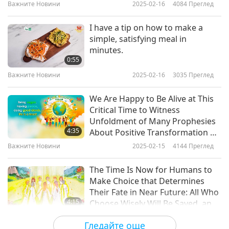
Granting You More Spiritual
Важните Новини
2025-02-16
4084
Преглед
Srength, Upliftment, and Love
Важните Новини
2017-10-08
4717
Преглед
I have a tip on how to make a
Важните Новини
simple, satisfying meal in
minutes.
0:55
21:32
Важните Новини
2025-02-16
3035
Преглед
Важните Новини
2017-10-09
4802
Преглед
We Are Happy to Be Alive at This
Важните Новини
Critical Time to Witness
Unfoldment of Many Prophesies
8
4:35
About Positive Transformation of
21:54
World and Master’s Ultimate
Важните Новини
2025-02-15
4144
Преглед
Victory over Dark Forces That
Важните Новини
2017-10-10
4879
Преглед
Have Oppressed Humanity for
The Time Is Now for Humans to
Millennia
Важните Новини
Make Choice that Determines
Their Fate in Near Future: All Who
9
4:15
Choose Wisely Will Be Saved, and
21:06
Those Who Do Not Will Suffer
Важните Новини
2025-02-14
3989
Преглед
Гледайте още
Tremendously
Важните Новини
2017-10-11
5273
Преглед