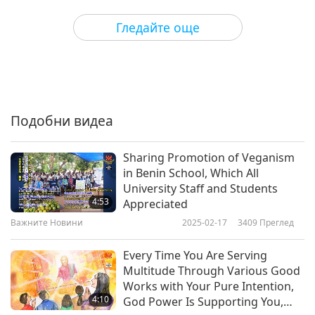
3
22:59
Гледайте още
Важните Новини
2017-10-05
4514
Преглед
Важните Новини
4
22:59
Подобни видеа
Важните Новини
2017-10-06
4632
Преглед
Sharing Promotion of Veganism
Важните Новини
in Benin School, Which All
University Staff and Students
5
4:53
Appreciated
22:40
Важните Новини
2025-02-17
3409
Преглед
Важните Новини
2017-10-07
4737
Преглед
Every Time You Are Serving
Важните Новини
Multitude Through Various Good
Works with Your Pure Intention,
6
4:10
God Power Is Supporting You,
23:33