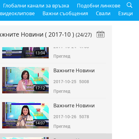
Важните Новини
Глобални канали за връзка
Подобни линкове
2017-10-22
5006
 видеоклипове
Важни съобщения
Свали
Езици
13:42
Преглед
ажните Новини
( 2017-10 )
(24/27)
Важните Новини
2017-10-24
4763
13:04
Преглед
Важните Новини
2017-10-25
5008
17:12
Преглед
Важните Новини
2017-10-26
5078
14:07
Преглед