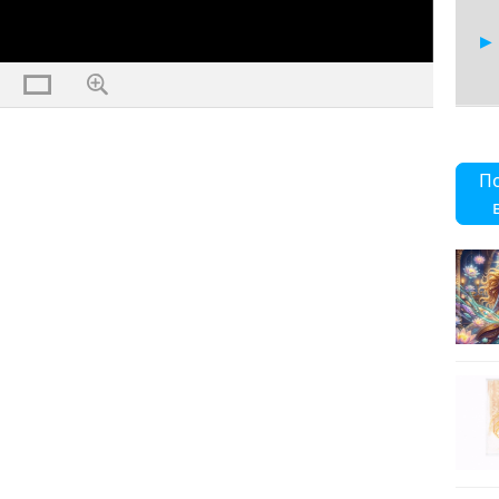
25
П
26
27