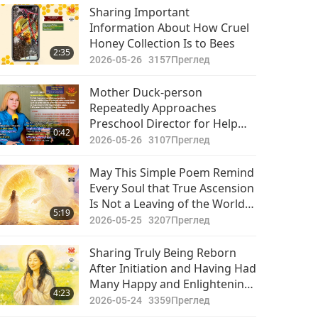
or Read Them to Higher
Sharing Important
Dimension
Information About How Cruel
Honey Collection Is to Bees
2:35
2026-05-26
3157
Преглед
Mother Duck-person
Repeatedly Approaches
Preschool Director for Help
0:42
After Her 12 Ducklings Fall into
2026-05-26
3107
Преглед
Storm Drain: The Authorities
Should Provide Safer Storm
May This Simple Poem Remind
Drains
Every Soul that True Ascension
Is Not a Leaving of the World
5:19
Behind, but Awakening to the
2026-05-25
3207
Преглед
Eternal Light Within
Sharing Truly Being Reborn
After Initiation and Having Had
Many Happy and Enlightening
4:23
Experiences in Lives
2026-05-24
3359
Преглед