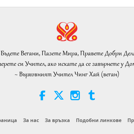
 Бъдете Вегани, Пазете Мира, Правете Добри Дел
ерете си Учител, ако искате да се завърнете у Дом
~ Върховният Учител Чинг Хай (веган)
раница
За нас
За връзка
Подобни линкове
Пр