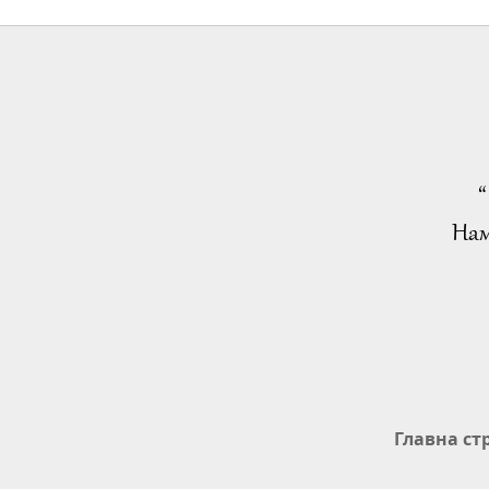
“
Нам
Главна ст