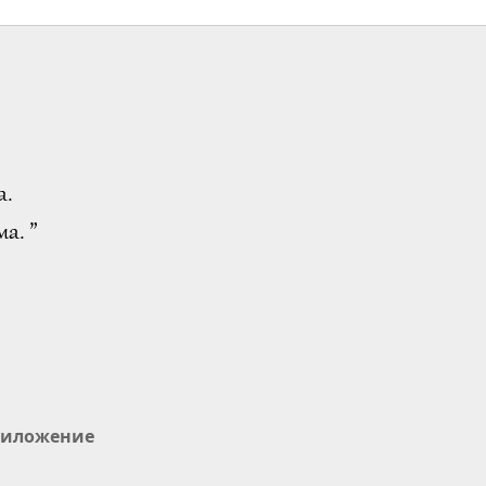
а.
а. ”
иложение