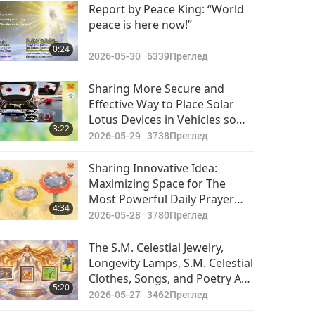
Report by Peace King: “World
peace is here now!”
0:24
2026-05-30
6339
Преглед
Sharing More Secure and
Effective Way to Place Solar
Lotus Devices in Vehicles so
3:22
that The Most Powerful Daily
2026-05-29
3738
Преглед
Prayer Can Be Played Even
Longer
Sharing Innovative Idea:
Maximizing Space for The
Most Powerful Daily Prayer
4:34
Flower Media Players
2026-05-28
3780
Преглед
The S.M. Celestial Jewelry,
Longevity Lamps, S.M. Celestial
Clothes, Songs, and Poetry Are
5:20
All Created to Touch and Lift
2026-05-27
3462
Преглед
up Souls of All Who See, Hear,