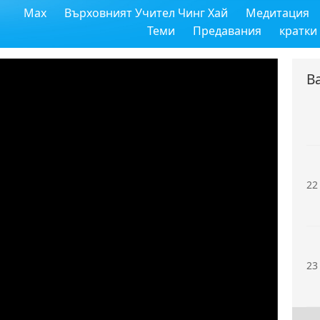
Max
Върховният Учител Чинг Хай
Медитация
20
Теми
Предавания
кратки
В
21
22
23