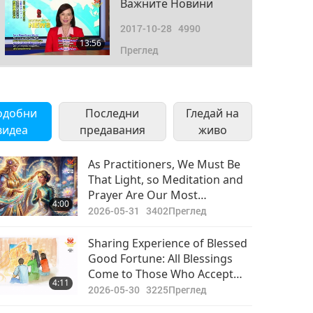
Важните Новини
2017-10-28
4990
13:56
Преглед
Важните Новини
2017-10-29
5408
одобни
Последни
Гледай на
14:19
видеа
предавания
Преглед
живо
Важните Новини
As Practitioners, We Must Be
That Light, so Meditation and
2017-10-30
4817
Prayer Are Our Most
14:19
4:00
Преглед
Important Jobs
2026-05-31
3402
Преглед
Важните Новини
Sharing Experience of Blessed
Good Fortune: All Blessings
2017-10-31
4977
Come to Those Who Accept
15:20
4:11
Преглед
the Divine Openheartedly in
2026-05-30
3225
Преглед
Their Lives