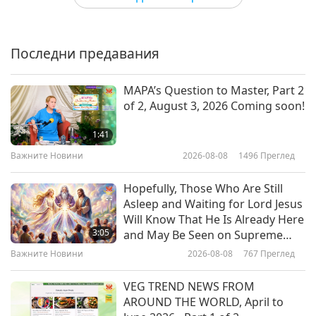
Seeing “Up to Nine Generations
Важните Новини
of Loved Ones Are Liberated
Once You Are Initiated into Quan
Последни предавания
10
4:13
Yin Meditation”
20:56
Важните Новини
2026-02-02
3263
Преглед
MAPA’s Question to Master, Part 2
Важните Новини
2017-10-12
4998
Преглед
of 2, August 3, 2026 Coming soon!
Thank the Blessing Power of The
Важните Новини
Three Most Powerful for
1:41
Arranging Success of Vegan
11
Важните Новини
2026-08-08
1496
Преглед
4:24
Culinary Event: Seeing Miracles
12:48
That Are Possible When We
Важните Новини
2026-02-01
3395
Преглед
Hopefully, Those Who Are Still
Surrender to God
Важните Новини
2017-10-13
5089
Преглед
Asleep and Waiting for Lord Jesus
A Healthy Drink at Gathering: Tip
Will Know That He Is Already Here
Важните Новини
to Make Refreshing Iced Matcha
3:05
and May Be Seen on Supreme
Master Television
12
Важните Новини
2026-08-08
767
Преглед
1:27
14:23
Важните Новини
2026-02-01
3095
Преглед
VEG TREND NEWS FROM
Важните Новини
2017-10-14
5040
Преглед
AROUND THE WORLD, April to
Seeing Ancestors from Many