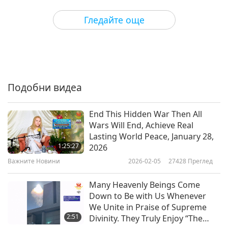
3
22:59
Гледайте още
Важните Новини
2017-10-05
4514
Преглед
Важните Новини
4
22:59
Подобни видеа
Важните Новини
2017-10-06
4632
Преглед
End This Hidden War Then All
Важните Новини
Wars Will End, Achieve Real
Lasting World Peace, January 28,
5
1:25:27
2026
22:40
Важните Новини
2026-02-05
27428
Преглед
Важните Новини
2017-10-07
4735
Преглед
Many Heavenly Beings Come
Важните Новини
Down to Be with Us Whenever
We Unite in Praise of Supreme
6
2:51
Divinity. They Truly Enjoy “The
23:33