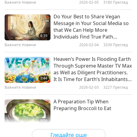
Real Love.” All Screenings of This
Важните Новини
2026-02-05
3180
Преглед
Musical Around Globe Have Been
Важните Новини
2017-10-08
4713
Преглед
Blessed by Their Noble Presence
Do Your Best to Share Vegan
Важните Новини
Message in Your Social Media so
that We Can Help More
7
4:39
Individuals Find True Path
21:32
Forward to Enlightened World for
Важните Новини
2026-02-04
3339
Преглед
All
Важните Новини
2017-10-09
4802
Преглед
Heaven’s Power Is Flooding Earth
Важните Новини
Through Supreme Master TV Max
as Well as Diligent Practitioners.
8
3:44
It Is Time for Earth’s Inhabitants
21:54
to Rise and Awaken and
Важните Новини
2026-02-03
3227
Преглед
Hopefully, All People Will Be
Важните Новини
2017-10-10
4876
Преглед
Uplifted by Heaven’s Energy
A Preparation Tip When
Важните Новини
Preparing Broccoli to Eat
9
1:08
21:06
Важните Новини
2026-02-03
3074
Преглед
Гледайте още
Важните Новини
2017-10-11
5270
Преглед